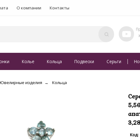
лата
О компании
Контакты
онки
Колье
Кольца
Подвески
Серьги
Но
Ювелирные изделия
Кольца
Сер
5,5
апа
3,2