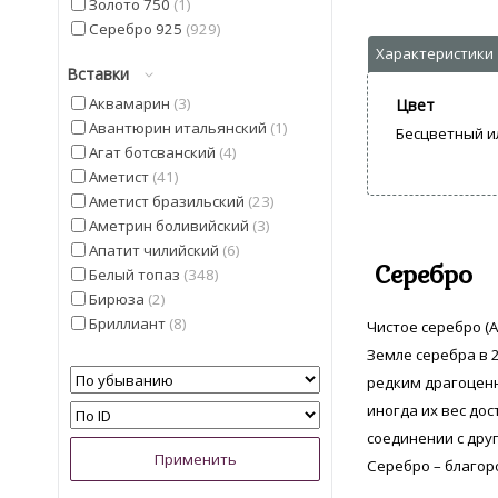
Золото 750
1
Серебро 925
929
Вставки
Аквамарин
3
Цвет
Авантюрин итальянский
1
Бесцветный и
Агат ботсванский
4
Аметист
41
Аметист бразильский
23
Аметрин боливийский
3
Апатит чилийский
6
Серебро
Белый топаз
348
Бирюза
2
Бриллиант
8
Чистое серебро (A
Гелиодор
9
Земле серебра в 2
Гранат мозамбицкий
12
редким драгоценн
Диаспор
30
иногда их вес дос
Диопсид Альберта
13
соединении с дру
Жемчуг
5
Серебро – благор
Изумруд
4
Иолит
13