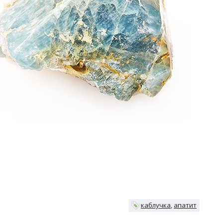
каблучка
апатит