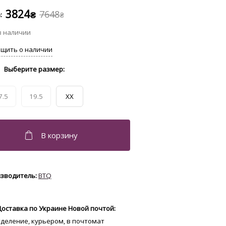
3824
7648
₴
₴
7.5
19.5
XX
BTQ
Доставка по Украине Новой почтой:
отделение, курьером, в почтомат