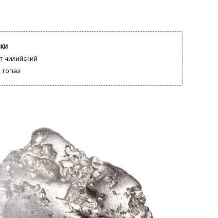
вки
т чилийский
 топаз