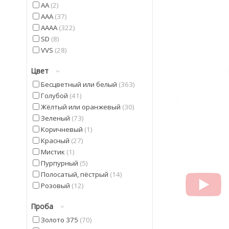
AA
2
AAA
37
AAAA
322
SD
8
VVS
28
Цвет
Бесцветный или белый
363
Голубой
41
Жёлтый или оранжевый
30
Зеленый
73
Коричневый
1
Красный
27
Мистик
1
Пурпурный
5
Полосатый, пёстрый
14
Розовый
12
Синий
5
Проба
Фиолетовый
42
Черный
20
Золото 375
70