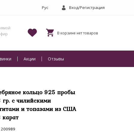
Вход/Регистрация
винки
Акции
Отзывы
ебряное кольцо 925 пробы
6 гр. с чилийскими
титами и топазами из США
8 карат
200989