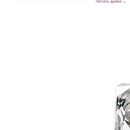
Кварц
9
Кварц из США
2
Кианит из Непала
6
Кошачий глаз
6
Лабрадорит
3
Лимонный Топаз из США
3
Мадейра Цитрин из США
22
Малахит намибийский
1
Оникс индийский
3
Опал
32
Опал эфиопский
11
Перидот египетский
17
Раухтопаз из США
2
Рубин
28
Рубин монгольский
2
Рубин розовый
10
Рубин Роял
27
Сапфир
78
Сапфир голубой
1
Сапфир шри-ланкийский
18