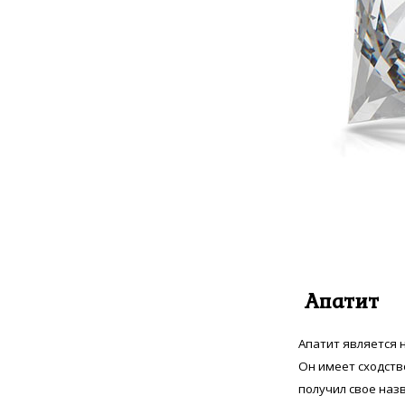
Сапфир мадагаскарский
32
Сапфир индийский
1
Сапфир звёздчатый
8
Султанит
31
Сфен Норвежский
4
Танзанит
44
Топаз швейцарский
12
Улексит
4
Хризолит
5
Царит
2
Циркон
282
Цитрин
19
Шпинель черная
2
Апатит
Апатит является
Он имеет сходств
получил свое назв