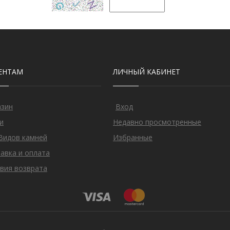
ЕНТАМ
ЛИЧНЫЙ КАБИНЕТ
азин
Вход
и
Недавно просмотренные
Видов камней
Избранные
авка и оплата
вия возврата