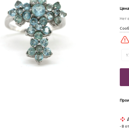
1
- В 