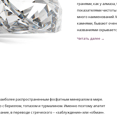
гранями, как у алмаза
показателями чистоты 
много наименований. 
камнями, бывают очень
названиями скрывается
 наиболее распространенным фосфатным минералом в мире.
о с бериллом, топазом и турмалином. Именно поэтому апатит
ание, в переводе с греческого – «заблуждение» или «обман».