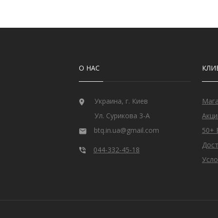
О НАС
КЛИ
Украина, г. Киев
Маг
Ул. Сурикова 3-А
Акци
btq.in.ua@gmail.com
50+ 
Дост
044-332-45-18
Усло