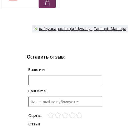
каблучка
колекція "dynasty"
Танзаніт Ман'яра