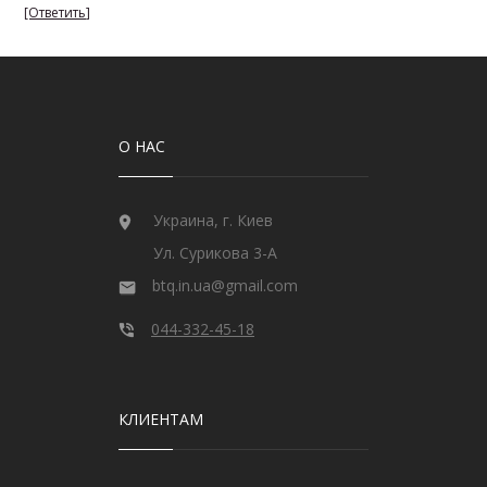
О НАС
Украина, г. Киев
Ул. Сурикова 3-А
btq.in.ua@gmail.com
044-332-45-18
КЛИЕНТАМ