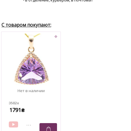
- В отделение, курьером, в почтомат
3582
₴
1791
₴