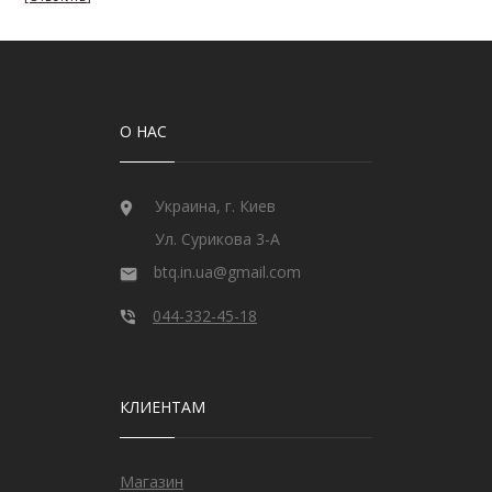
О НАС
Украина, г. Киев
Ул. Сурикова 3-А
btq.in.ua@gmail.com
044-332-45-18
КЛИЕНТАМ
Магазин