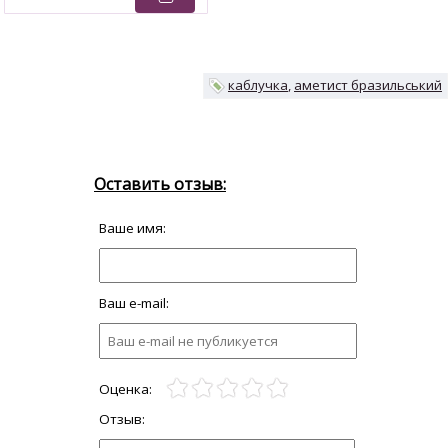
каблучка
аметист бразильський