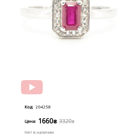
204258
1660
3320
₴
₴