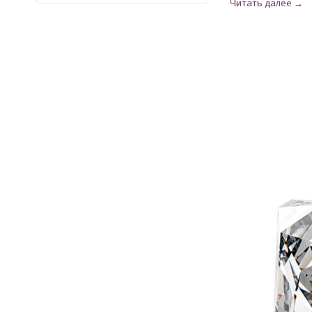
Кварц
9
Кварц из США
2
Кианит из Непала
6
Кошачий глаз
6
Лабрадорит
3
Лимонный Топаз из США
3
Мадейра Цитрин из США
22
Малахит намибийский
1
Оникс индийский
3
Опал
32
Опал эфиопский
11
Перидот египетский
17
Раухтопаз из США
2
Рубин
28
Рубин монгольский
2
Рубин розовый
10
Рубин Роял
27
Сапфир
78
Сапфир голубой
1
Сапфир шри-ланкийский
18