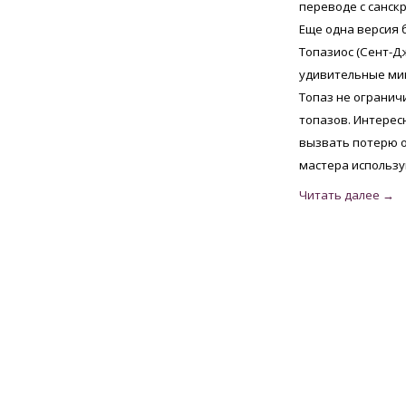
переводе с санск
Еще одна версия 
Топазиос (Сент-Д
удивительные ми
Топаз не огранич
топазов. Интерес
вызвать потерю о
мастера использу