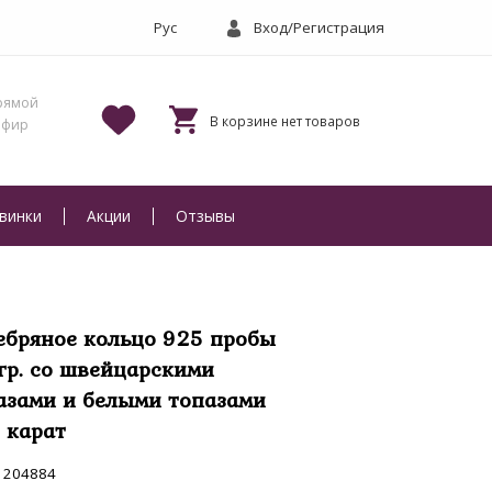
Вход/Регистрация
винки
Акции
Отзывы
ебряное кольцо 925 пробы
 гр. со швейцарскими
азами и белыми топазами
2 карат
204884