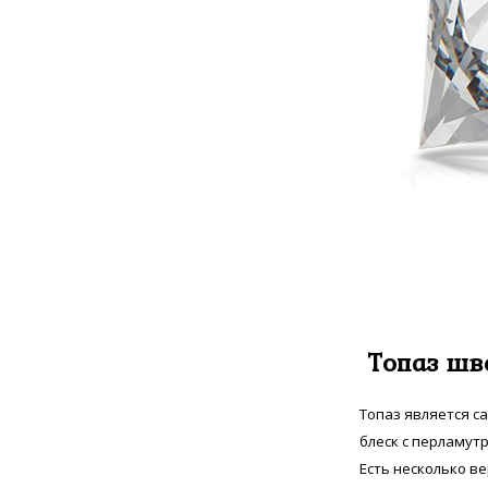
Сапфир мадагаскарский
32
Сапфир индийский
1
Сапфир звёздчатый
8
Султанит
31
Сфен Норвежский
4
Танзанит
44
Топаз швейцарский
12
Улексит
4
Хризолит
5
Царит
2
Циркон
282
Цитрин
19
Шпинель черная
2
Топаз шв
Топаз является с
блеск с перламут
Есть несколько в