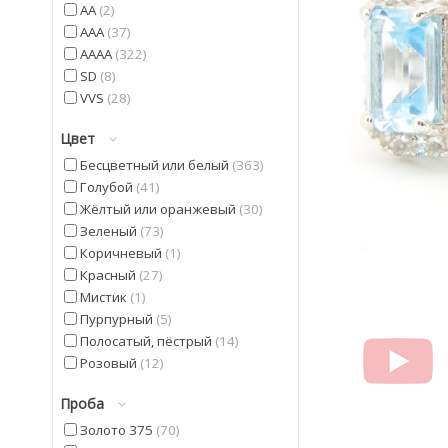
AA
2
AAA
37
AAAA
322
SD
8
VVS
28
Цвет
Бесцветный или белый
363
Голубой
41
Жёлтый или оранжевый
30
Зеленый
73
Коричневый
1
Красный
27
Мистик
1
Пурпурный
5
Полосатый, пёстрый
14
Розовый
12
Синий
5
Проба
Фиолетовый
42
Черный
20
Золото 375
70