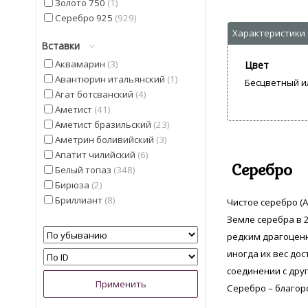
Золото 750
1
Серебро 925
929
Вставки
Аквамарин
3
Цвет
Авантюрин итальянский
1
Бесцветный и
Агат ботсванский
4
Аметист
41
Аметист бразильский
23
Аметрин боливийский
3
Апатит чилийский
6
Серебро
Белый топаз
348
Бирюза
2
Бриллиант
8
Чистое серебро (A
Гелиодор
9
Земле серебра в 2
Гранат мозамбицкий
12
редким драгоценн
Диаспор
30
иногда их вес дос
Диопсид Альберта
13
соединении с дру
Жемчуг
5
Серебро – благор
Изумруд
4
Иолит
13