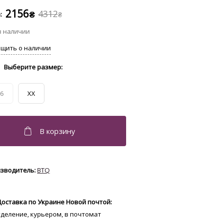
2156
4312
₴
₴
6
XX
BTQ
Доставка по Украине Новой почтой:
отделение, курьером, в почтомат