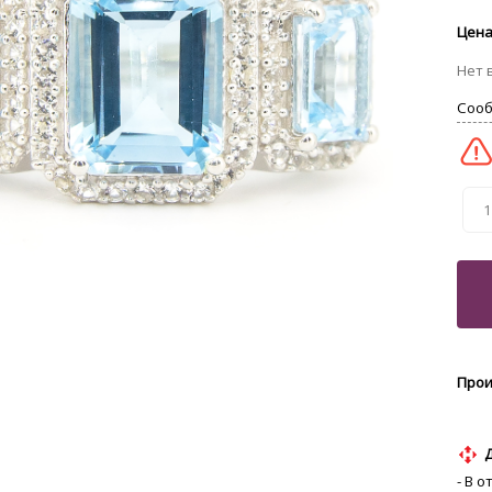
1
- В 