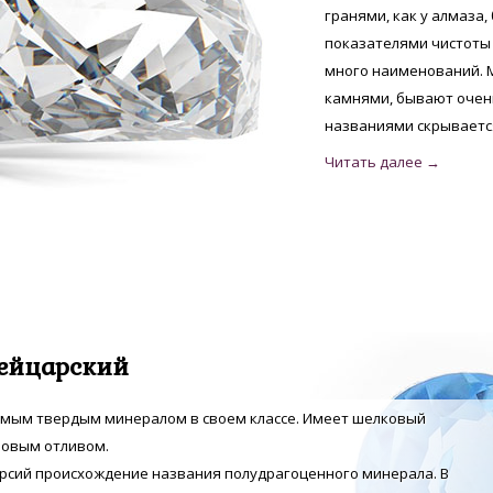
гранями, как у алмаза
показателями чистоты 
много наименований. 
камнями, бывают очень
названиями скрывается
ейцарский
амым твердым минералом в своем классе. Имеет шелковый
ровым отливом.
ерсий происхождение названия полудрагоценного минерала. В