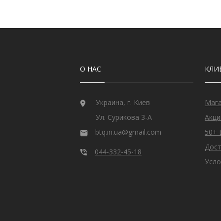
О НАС
КЛИ
Украина, г. Киев
Маг
Ул. Сурикова 3-А
Акци
btq.in.ua@gmail.com
50+ 
Дост
044-332-45-18
Усло