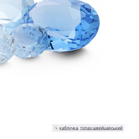
каблучка
топаз швейцарський