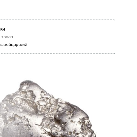
вки
 топаз
 швейцарский