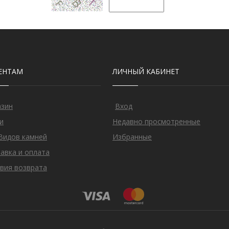
ЕНТАМ
ЛИЧНЫЙ КАБИНЕТ
азин
Вход
и
Недавно просмотренные
Видов камней
Избранные
авка и оплата
вия возврата