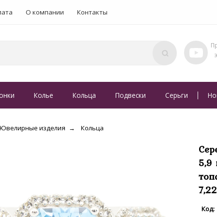
лата
О компании
Контакты
онки
Колье
Кольца
Подвески
Серьги
Но
Ювелирные изделия
Кольца
Сер
5,9
топ
7,2