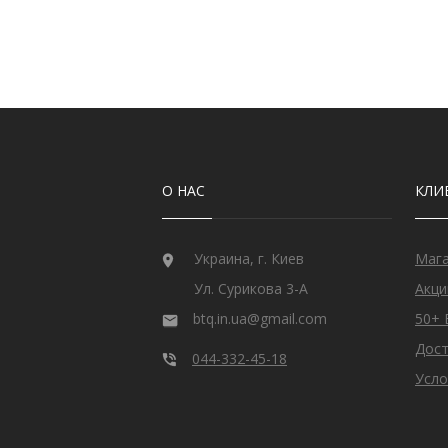
О НАС
КЛИ
Украина, г. Киев
Маг
Ул. Сурикова 3-А
Акци
btq.in.ua@gmail.com
50+ 
Дост
044-332-45-18
Усло