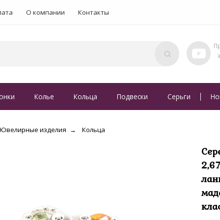
лата
О компании
Контакты
онки
Колье
Кольца
Подвески
Серьги
Но
Ювелирные изделия
Кольца
Сер
2,6
лан
мад
кла