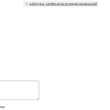
каблучка
сапфір мульти мадагаскарський