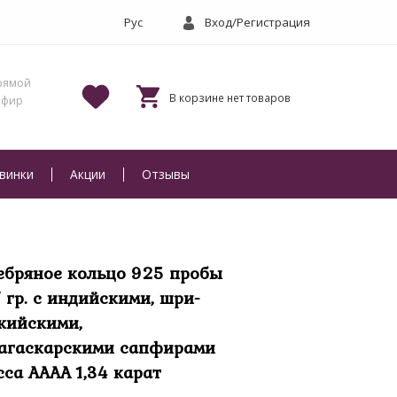
Вход/Регистрация
винки
Акции
Отзывы
ебряное кольцо 925 пробы
7 гр. с индийскими, шри-
кийскими,
агаскарскими сапфирами
сса AAAA 1,34 карат