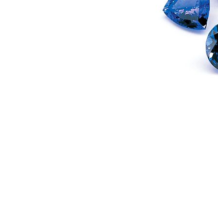
Сапфир мадагаскарский
32
Сапфир индийский
1
Сапфир звёздчатый
8
Султанит
31
Сфен Норвежский
4
Танзанит
44
Топаз швейцарский
12
Улексит
4
Хризолит
5
Царит
2
Циркон
282
Цитрин
19
Шпинель черная
2