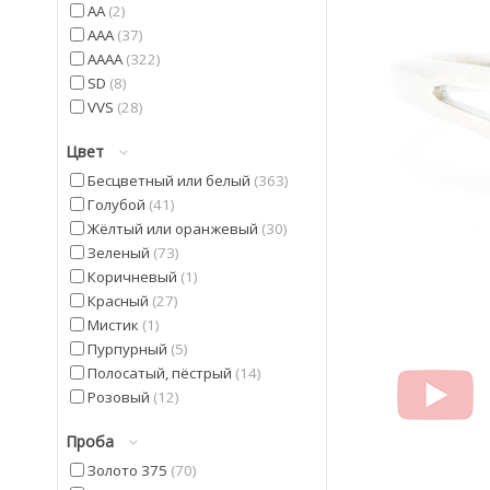
AA
2
AAA
37
AAAA
322
SD
8
VVS
28
Цвет
Бесцветный или белый
363
Голубой
41
Жёлтый или оранжевый
30
Зеленый
73
Коричневый
1
Красный
27
Мистик
1
Пурпурный
5
Полосатый, пёстрый
14
Розовый
12
Синий
5
Проба
Фиолетовый
42
Черный
20
Золото 375
70