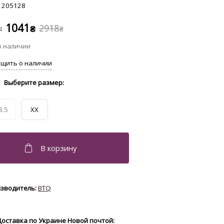
205128
1041
2918
₴
₴
8.5
XX
BTQ
Доставка по Украине Новой почтой: