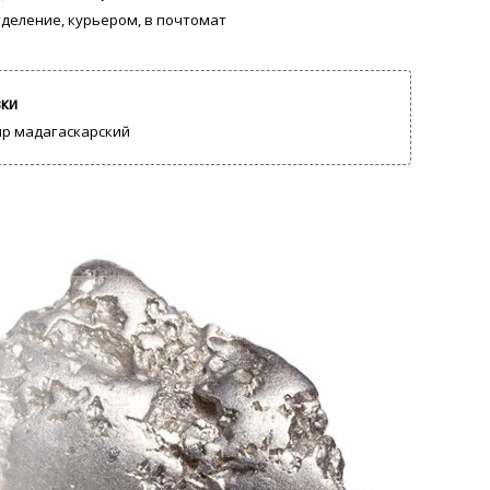
отделение, курьером, в почтомат
вки
р мадагаскарский