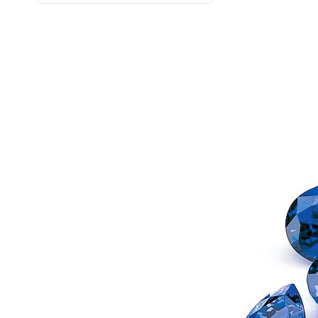
Кварц
9
Кварц из США
2
Кианит из Непала
6
Кошачий глаз
6
Лабрадорит
3
Лимонный Топаз из США
3
Мадейра Цитрин из США
22
Малахит намибийский
1
Оникс индийский
3
Опал
32
Опал эфиопский
11
Перидот египетский
17
Раухтопаз из США
2
Рубин
28
Рубин монгольский
2
Рубин розовый
10
Рубин Роял
27
Сапфир
78
Сапфир голубой
1
Сапфир шри-ланкийский
18