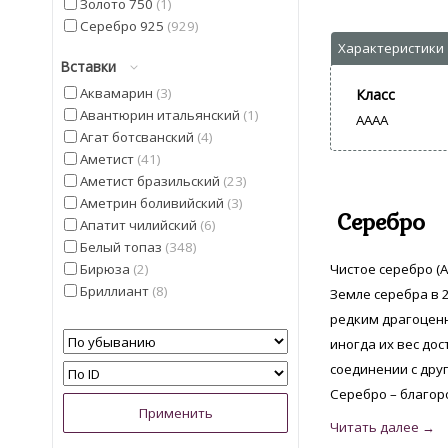
Золото 750
1
Серебро 925
929
Вставки
Аквамарин
3
Класс
Авантюрин итальянский
1
AAAA
Агат ботсванский
4
Аметист
41
Аметист бразильский
23
Аметрин боливийский
3
Серебро
Апатит чилийский
6
Белый топаз
348
Бирюза
2
Чистое серебро (A
Бриллиант
8
Земле серебра в 2
Гелиодор
9
редким драгоценн
Гранат мозамбицкий
12
иногда их вес дос
Диаспор
30
соединении с дру
Диопсид Альберта
13
Серебро – благор
Жемчуг
5
Изумруд
4
Иолит
13