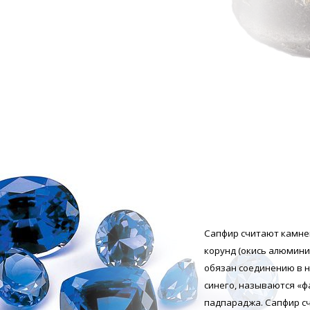
Сапфир считают камнем
корунд (окись алюмини
обязан соединению в н
синего, называются «
падпараджа. Сапфир сч