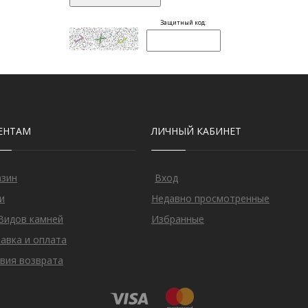
ЕНТАМ
ЛИЧНЫЙ КАБИНЕТ
азин
Вход
и
Недавно просмотренные
Видов камней
Избранные
авка и оплата
вия возврата