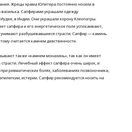
ания. Жрецы храма Юпитера постоянно носили в
а василька. Сапфирами украшали одежду
Иудее, в Индии. Они украшали корону Клеопатры.
вет сапфира и его энергетическое поле успокаивают,
 унимают разбушевавшиеся страсти. Сапфир — камень
этому считается камнем девственности.
зывают также «камнем монахинь», так как он имеет
 страсти. Лечебный эффект сапфира очень широк, и
при ревматических болях, заболеваниях позвоночника,
 эпилепсии, истерии. Сапфир рекомендуется носить на