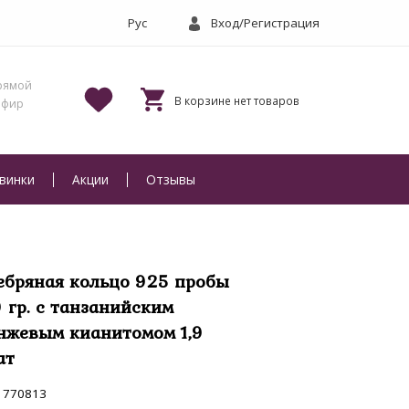
Вход/Регистрация
винки
Акции
Отзывы
ебряная кольцо 925 пробы
9 гр. с танзанийским
нжевым кианитомом 1,9
ат
770813