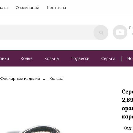
лата
О компании
Контакты
онки
Колье
Кольца
Подвески
Серьги
Но
Ювелирные изделия
Кольца
Сер
2,8
ора
кар