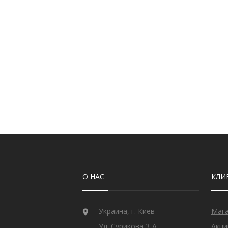
Сапфир мадагаскарский
32
Сапфир индийский
1
Сапфир звёздчатый
8
Султанит
31
Сфен Норвежский
4
Танзанит
44
Топаз швейцарский
12
Улексит
4
Хризолит
5
Царит
2
Циркон
282
Цитрин
19
Шпинель черная
2
О НАС
КЛИ
Украина, г. Киев
Маг
Ул. Сурикова 3-А
Акци