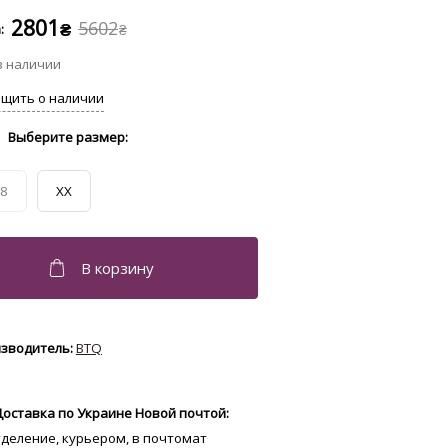
2801
5602
₴
₴
8
XX
BTQ
Доставка по Украине Новой почтой:
отделение, курьером, в почтомат