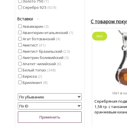
Золото 750
1
Серебро 925
929
Вставки
Аквамарин
3
Авантюрин итальянский
1
Агат ботсванский
4
Аметист
41
Аметист бразильский
23
Аметрин боливийский
3
Апатит чилийский
6
Белый топаз
348
Бирюза
2
Бриллиант
8
Гелиодор
9
Гранат мозамбицкий
12
Серебряная подв
Диаспор
30
1,58 гр. с танзан
Диопсид Альберта
13
оранжевым киани
Жемчуг
5
Изумруд
4
Иолит
13