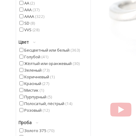
AA
2
AAA
37
AAAA
322
SD
8
VVS
28
Цвет
Бесцветный или белый
363
Голубой
41
Жёлтый или оранжевый
30
Зеленый
73
Коричневый
1
Красный
27
Мистик
1
Пурпурный
5
Полосатый, пёстрый
14
Розовый
12
Синий
5
Проба
Фиолетовый
42
Черный
20
Золото 375
70