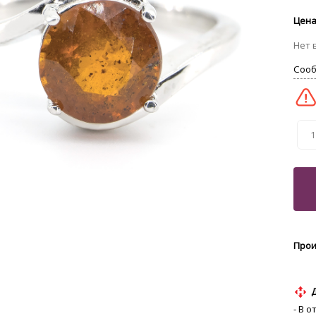
1
- В 