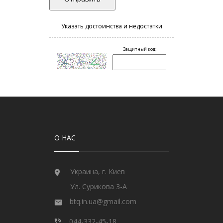
О НАС
Украина, г. Киев
Ул. Сурикова 3-А
btq.in.ua@gmail.com
044-332-45-18