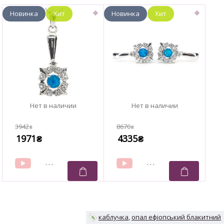
3942
8670
₴
₴
1971
4335
₴
₴
каблучка
опал ефіопський блакитний