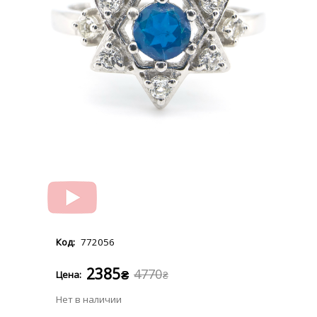
772056
2385
4770
₴
₴