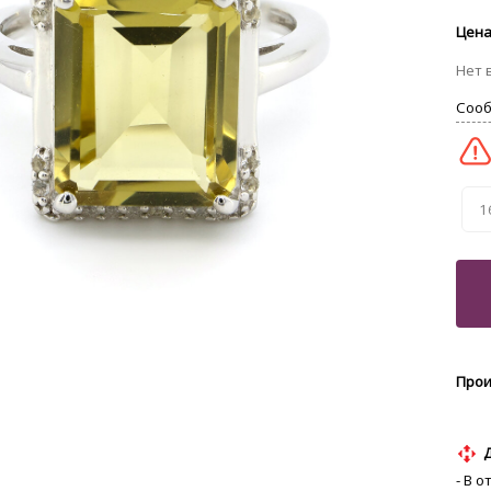
1
- В 