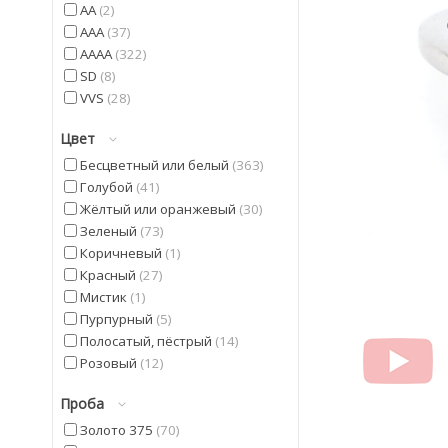
AA
2
AAA
37
AAAA
322
SD
8
VVS
28
Цвет
Бесцветный или белый
363
Голубой
41
Жёлтый или оранжевый
30
Зеленый
73
Коричневый
1
Красный
27
Мистик
1
Пурпурный
5
Полосатый, пёстрый
14
Розовый
12
Синий
5
Проба
Фиолетовый
42
Черный
20
Золото 375
70