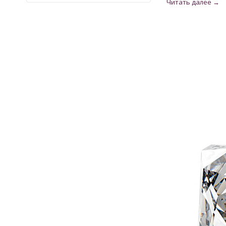
Кварц
9
Кварц из США
2
Кианит из Непала
6
Кошачий глаз
6
Лабрадорит
3
Лимонный Топаз из США
3
Мадейра Цитрин из США
22
Малахит намибийский
1
Оникс индийский
3
Опал
32
Опал эфиопский
11
Перидот египетский
17
Раухтопаз из США
2
Рубин
28
Рубин монгольский
2
Рубин розовый
10
Рубин Роял
27
Сапфир
78
Сапфир голубой
1
Сапфир шри-ланкийский
18