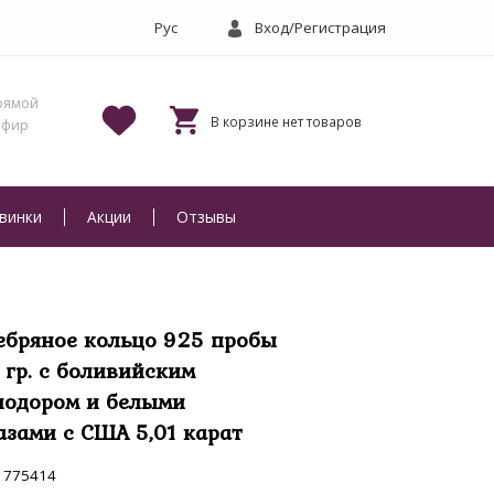
Вход/Регистрация
винки
Акции
Отзывы
ебряное кольцо 925 пробы
1 гр. с боливийским
иодором и белыми
азами с США 5,01 карат
775414