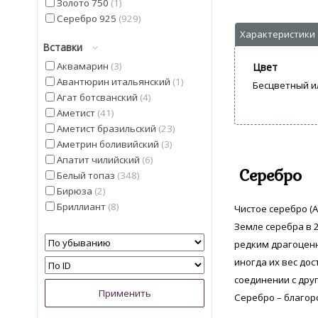
Золото 750
1
Серебро 925
929
Вставки
Аквамарин
3
Цвет
Авантюрин итальянский
1
Бесцветный и
Агат ботсванский
4
Аметист
41
Аметист бразильский
23
Аметрин боливийский
3
Апатит чилийский
6
Серебро
Белый топаз
348
Бирюза
2
Бриллиант
8
Чистое серебро (A
Гелиодор
9
Земле серебра в 2
Гранат мозамбицкий
12
редким драгоценн
Диаспор
30
иногда их вес дос
Диопсид Альберта
13
соединении с дру
Жемчуг
5
Серебро – благор
Изумруд
4
Иолит
13