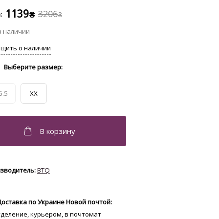
1139
3206
₴
₴
6.5
XX
BTQ
Доставка по Украине Новой почтой:
отделение, курьером, в почтомат