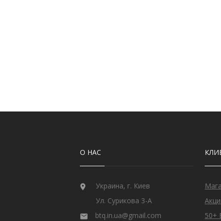
О НАС
КЛИ
Украина, г. Киев
Маг
Ул. Сурикова 3-А
Акци
btq.in.ua@gmail.com
50+ 