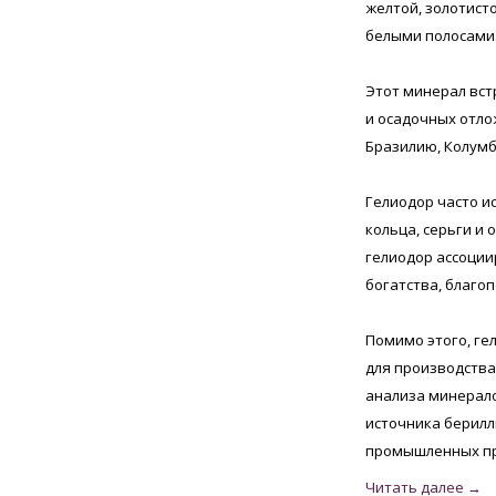
желтой, золотист
белыми полосами
Этот минерал вст
и осадочных отло
Бразилию, Колумб
Гелиодор часто и
кольца, серьги и 
гелиодор ассоции
богатства, благоп
Помимо этого, г
для производства
анализа минерало
источника берилл
промышленных п