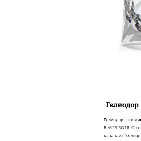
Сапфир мадагаскарский
32
Сапфир индийский
1
Сапфир звёздчатый
8
Султанит
31
Сфен Норвежский
4
Танзанит
44
Топаз швейцарский
12
Улексит
4
Хризолит
5
Царит
2
Циркон
282
Цитрин
19
Шпинель черная
2
Гелиодор
Гелиодор - это м
BeAl2Si6O18. Он п
означает "солнце"