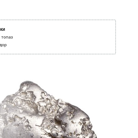
вки
 топаз
дор