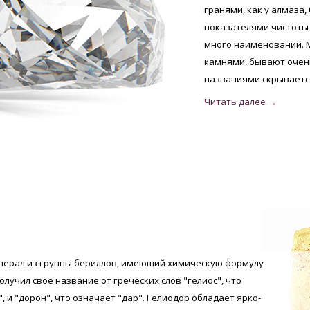
гранями, как у алмаза
показателями чистоты 
много наименований. 
камнями, бывают очень
названиями скрывается
инерал из группы бериллов, имеющий химическую формулу
олучил свое название от греческих слов "гелиос", что
, и "дорон", что означает "дар". Гелиодор обладает ярко-