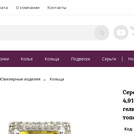
лата
О компании
Контакты
онки
Колье
Кольца
Подвески
Серьги
Но
Ювелирные изделия
Кольца
Сер
4,9
гел
топ