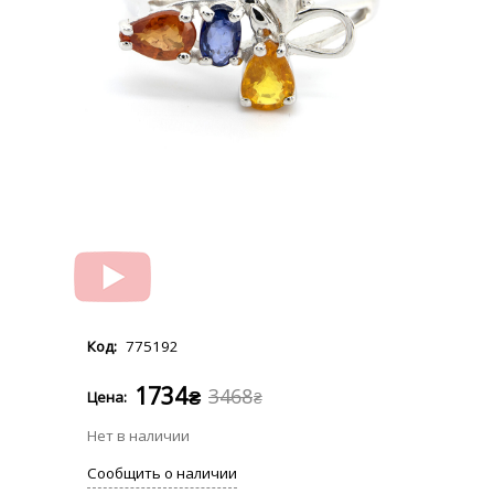
775192
1734
3468
₴
₴