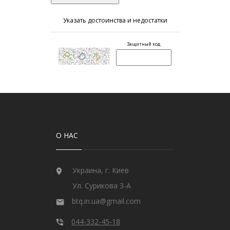
О НАС
Украина, г. Киев
Ул. Сурикова 3-А
btq.in.ua@gmail.com
044-332-45-18