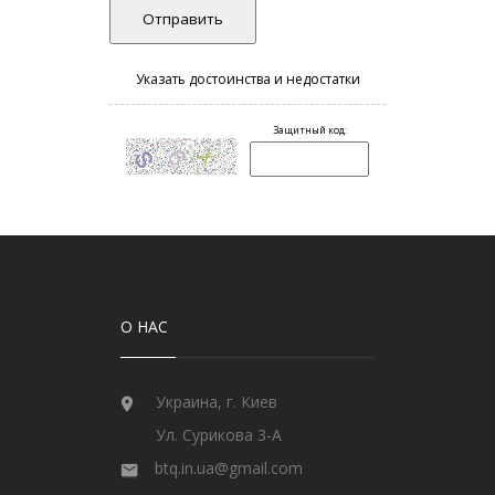
О НАС
Украина, г. Киев
Ул. Сурикова 3-А
btq.in.ua@gmail.com