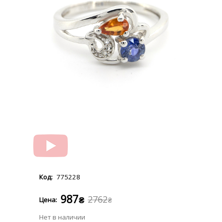
775228
987
2762
₴
₴