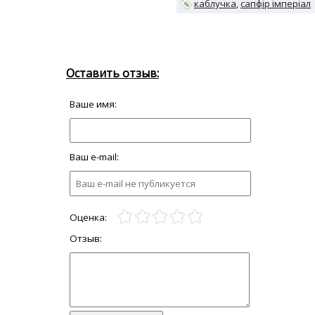
каблучка
сапфір імперіал