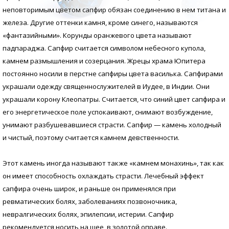
неповторимым цветом сапфир обязан соединению в нем титана и
железа. Другие оттенки камня, кроме синего, называются
«фантазийными». Корунды оранжевого цвета называют
падпараджа. Сапфир считается символом небесного купола,
камнем размышления и созерцания. Жрецы храма Юпитера
постоянно носили в перстне сапфиры цвета василька. Сапфирами
украшали одежду священнослужителей в Иудее, в Индии. Они
украшали корону Клеопатры. Считается, что синий цвет сапфира и
его энергетическое поле успокаивают, снимают возбуждение,
унимают разбушевавшиеся страсти. Сапфир — камень холодный
и чистый, поэтому считается камнем девственности.
Этот камень иногда называют также «камнем монахинь», так как
он имеет способность охлаждать страсти. Лечебный эффект
сапфира очень широк, и раньше он применялся при
ревматических болях, заболеваниях позвоночника,
невралгических болях, эпилепсии, истерии. Сапфир
рекомендуется носить на шее, в золотой оправе.