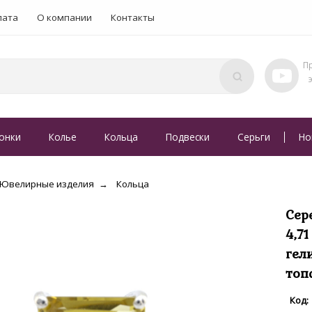
лата
О компании
Контакты
онки
Колье
Кольца
Подвески
Серьги
Но
Ювелирные изделия
Кольца
Сер
4,7
гел
топ