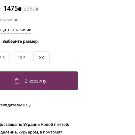
1475
2950
₴
₴
7.5
18.5
XX
BTQ
Доставка по Украине Новой почтой:
отделение, курьером, в почтомат