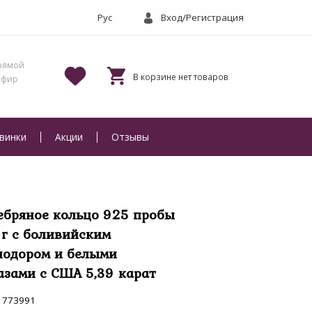
Вход/Регистрация
винки
Акции
Отзывы
ебряное кольцо 925 пробы
1 г с боливийским
иодором и белыми
азами с США 5,39 карат
773991