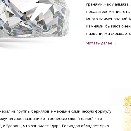
гранями, как у алмаза
показателями чистоты 
много наименований. 
камнями, бывают очень
названиями скрывается
инерал из группы бериллов, имеющий химическую формулу
олучил свое название от греческих слов "гелиос", что
, и "дорон", что означает "дар". Гелиодор обладает ярко-