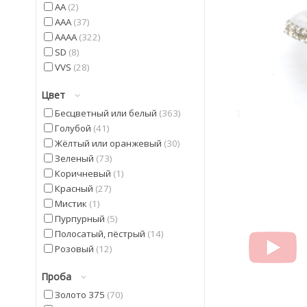
AA
2
AAA
37
AAAA
322
SD
8
VVS
28
Цвет
Бесцветный или белый
363
Голубой
41
Жёлтый или оранжевый
30
Зеленый
73
Коричневый
1
Красный
27
Мистик
1
Пурпурный
5
Полосатый, пёстрый
14
Розовый
12
Синий
5
Проба
Фиолетовый
42
Черный
20
Золото 375
70