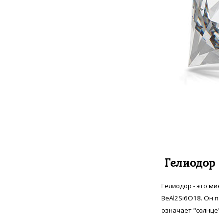
Сапфир мадагаскарский
32
Сапфир индийский
1
Сапфир звёздчатый
8
Султанит
31
Сфен Норвежский
4
Танзанит
44
Топаз швейцарский
12
Улексит
4
Хризолит
5
Царит
2
Циркон
282
Цитрин
19
Шпинель черная
2
Гелиодор
Гелиодор - это м
BeAl2Si6O18. Он п
означает "солнце"