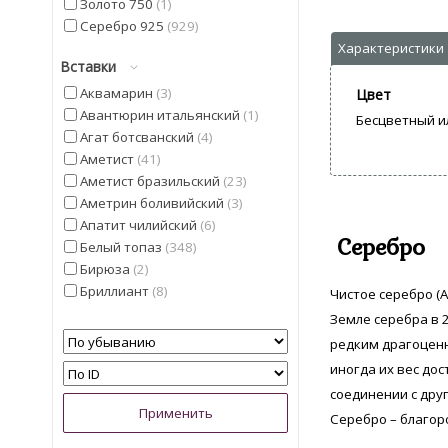
Золото 750
1
Серебро 925
929
Вставки
Аквамарин
3
Цвет
Авантюрин итальянский
1
Бесцветный и
Агат ботсванский
4
Аметист
41
Аметист бразильский
23
Аметрин боливийский
3
Апатит чилийский
6
Серебро
Белый топаз
348
Бирюза
2
Бриллиант
8
Чистое серебро (A
Гелиодор
9
Земле серебра в 2
Гранат мозамбицкий
12
редким драгоценн
Диаспор
30
иногда их вес дос
Диопсид Альберта
13
соединении с дру
Жемчуг
5
Серебро – благор
Изумруд
4
Иолит
13