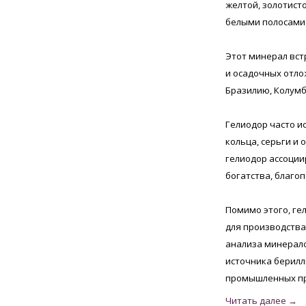
желтой, золотист
белыми полосами
Этот минерал вст
и осадочных отло
Бразилию, Колумб
Гелиодор часто и
кольца, серьги и 
гелиодор ассоции
богатства, благоп
Помимо этого, г
для производства
анализа минерало
источника берилл
промышленных п