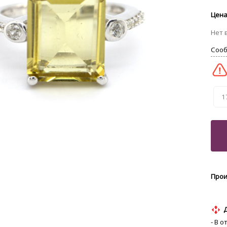
1
- В 