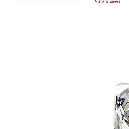
Кварц
9
Кварц из США
2
Кианит из Непала
6
Кошачий глаз
6
Лабрадорит
3
Лимонный Топаз из США
3
Мадейра Цитрин из США
22
Малахит намибийский
1
Оникс индийский
3
Опал
32
Опал эфиопский
11
Перидот египетский
17
Раухтопаз из США
2
Рубин
28
Рубин монгольский
2
Рубин розовый
10
Рубин Роял
27
Сапфир
78
Сапфир голубой
1
Сапфир шри-ланкийский
18