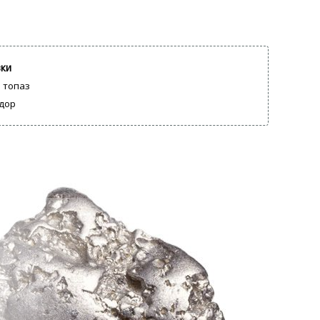
вки
 топаз
дор