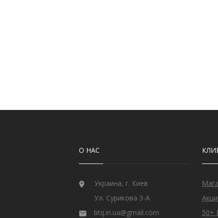
О НАС
КЛИ
Украина, г. Киев
Маг
Ул. Сурикова 3-А
Акци
btq.in.ua@gmail.com
50+ 