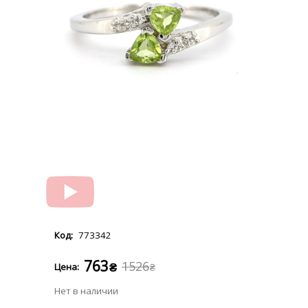
773342
763
1526
₴
₴