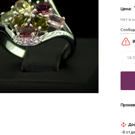
18.5
Дос
- В отд