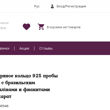
Вход/Регистрация
винки
Акции
Отзывы
ряное кольцо 925 пробы
г с бразильским
алінами и фианитами
карат
30546