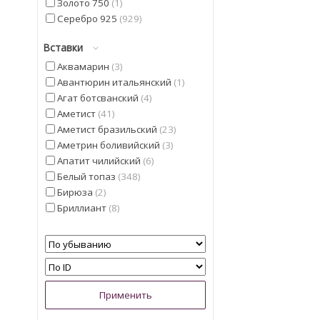
Золото 750
1
Серебро 925
929
Вставки
Аквамарин
3
Авантюрин итальянский
1
Агат ботсванский
4
Аметист
41
Аметист бразильский
23
Аметрин боливийский
3
Апатит чилийский
6
Белый топаз
348
Бирюза
2
Бриллиант
8
Гелиодор
9
Гранат мозамбицкий
12
Диаспор
30
Диопсид Альберта
13
Жемчуг
5
Изумруд
4
Иолит
13