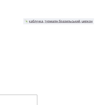
каблучка
турмалін бразильський
циркон