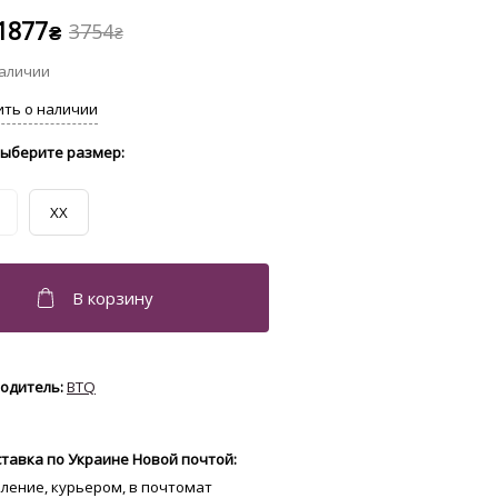
1877
3754
₴
₴
XX
BTQ
тавка по Украине Новой почтой:
еление, курьером, в почтомат