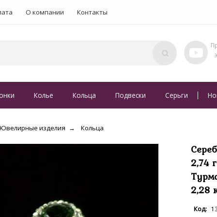
лата
О компании
Контакты
онки
Колье
Кольца
Подвески
Серьги
Но
Ювелирные изделия
Кольца
Сереб
2,74 
Турм
2,28 
1