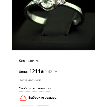
130496
1211
2422
₴
₴