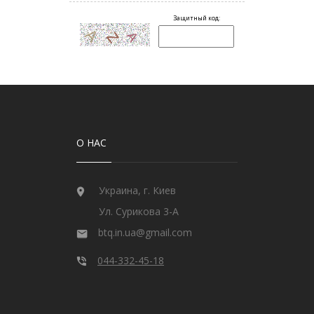
О НАС
Украина, г. Киев
Ул. Сурикова 3-А
btq.in.ua@gmail.com
044-332-45-18