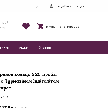
Вход/Регистрация
винки
Акции
Отзывы
ряное кольцо 925 пробы
г с Турмаліном Індіголітом
карат
79454