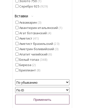
Золото 750
1
Серебро 925
929
Вставки
Аквамарин
3
Авантюрин итальянский
1
Агат ботсванский
4
Аметист
41
Аметист бразильский
23
Аметрин боливийский
3
Апатит чилийский
6
Белый топаз
348
Бирюза
2
Бриллиант
8
Гелиодор
9
Гранат мозамбицкий
12
Диаспор
30
Диопсид Альберта
13
Жемчуг
5
Изумруд
4
Иолит
13