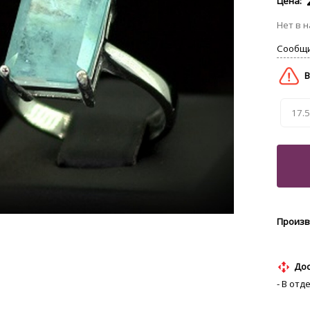
17.5
Дос
- В отд