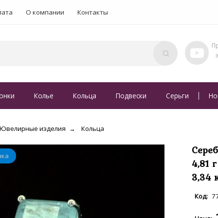
лата
О компании
Контакты
онки
Колье
Кольца
Подвески
Серьги
Но
Ювелирные изделия
Кольца
Сереб
4,81 
3,34 
7