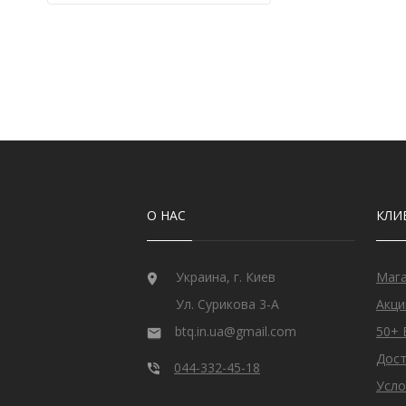
Кварц
9
Кварц из США
2
Кианит из Непала
6
Кошачий глаз
6
Лабрадорит
3
Лимонный Топаз из США
3
Мадейра Цитрин из США
22
Малахит намибийский
1
Оникс индийский
3
Опал
32
О НАС
КЛИ
Опал эфиопский
11
Перидот египетский
17
Раухтопаз из США
2
Рубин
28
Украина, г. Киев
Маг
Рубин монгольский
2
Ул. Сурикова 3-А
Акци
Рубин розовый
10
btq.in.ua@gmail.com
50+ 
Рубин Роял
27
Сапфир
78
Дост
044-332-45-18
Сапфир голубой
1
Усло
Сапфир шри-ланкийский
18