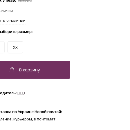
2798
5596
₴
₴
XX
BTQ
тавка по Украине Новой почтой:
еление, курьером, в почтомат