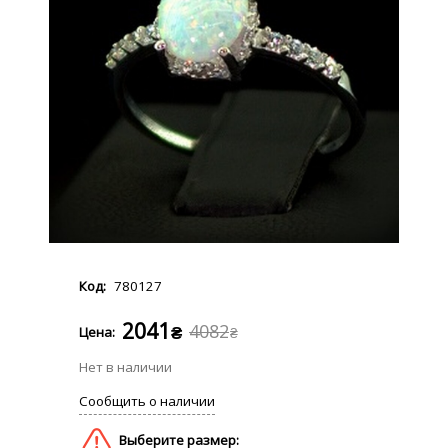
780127
2041
4082
₴
₴