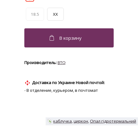
18.5
XX
BTQ
Доставка по Украине Новой почтой:
- В отделение, курьером, в почтомат
каблучка
циркон
Опал гідротермальний