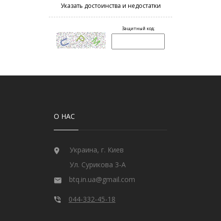
О НАС
Украина, г. Киев
Ул. Сурикова 3-А
btq.in.ua@gmail.com
044-332-45-18