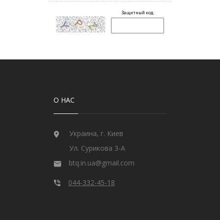
О НАС
Украина, г. Киев
Ул. Сурикова 3-А
btq.in.ua@gmail.com
044-332-45-18