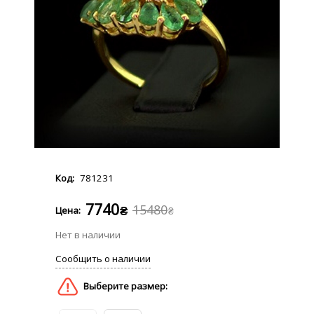
781231
7740
15480
₴
₴