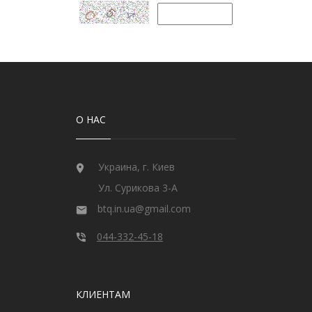
О НАС
Украина, г. Киев
Ул. Сурикова 3-А
btq.in.ua@gmail.com
044-332-45-18
КЛИЕНТАМ