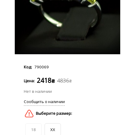
790069
2418
4836
₴
₴
18
XX