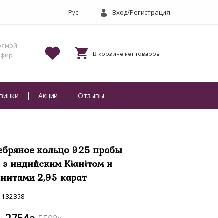
Вход/Регистрация
винки
Акции
Отзывы
ебряное кольцо 925 пробы
7 з индийским Кіанітом и
нитами 2,95 карат
132358