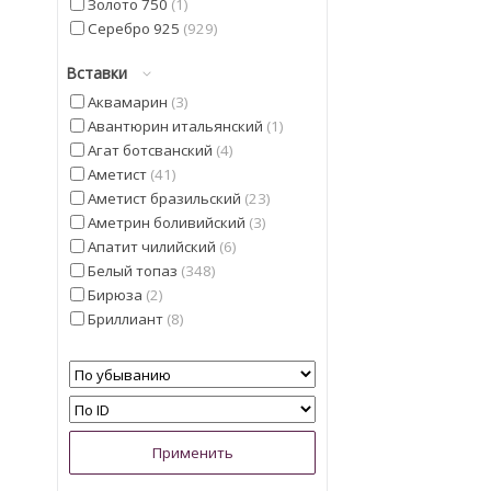
Золото 750
1
Серебро 925
929
Вставки
Аквамарин
3
Авантюрин итальянский
1
Агат ботсванский
4
Аметист
41
Аметист бразильский
23
Аметрин боливийский
3
Апатит чилийский
6
Белый топаз
348
Бирюза
2
Бриллиант
8
Гелиодор
9
Гранат мозамбицкий
12
Диаспор
30
Диопсид Альберта
13
Жемчуг
5
Изумруд
4
Иолит
13