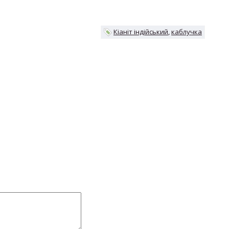
Кіаніт індійський
каблучка