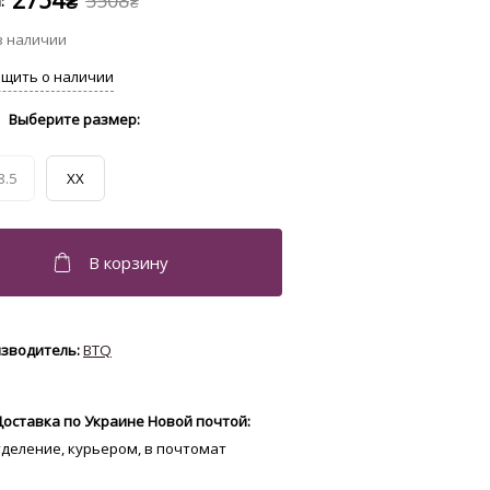
2754
5508
₴
₴
8.5
XX
BTQ
Доставка по Украине Новой почтой:
отделение, курьером, в почтомат