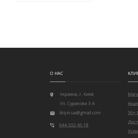
Кварц
9
Кварц из США
2
Кианит из Непала
6
Кошачий глаз
6
Лабрадорит
3
Лимонный Топаз из США
3
Мадейра Цитрин из США
22
Малахит намибийский
1
Оникс индийский
3
Опал
32
О НАС
КЛИ
Опал эфиопский
11
Перидот египетский
17
Раухтопаз из США
2
Рубин
28
Украина, г. Киев
Маг
Рубин монгольский
2
Ул. Сурикова 3-А
Акци
Рубин розовый
10
btq.in.ua@gmail.com
50+ 
Рубин Роял
27
Сапфир
78
Дост
044-332-45-18
Сапфир голубой
1
Усло
Сапфир шри-ланкийский
18