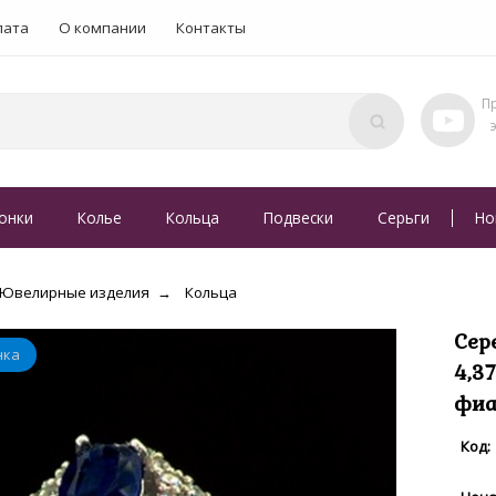
лата
О компании
Контакты
онки
Колье
Кольца
Подвески
Серьги
Но
Ювелирные изделия
Кольца
Сер
4,3
фиа