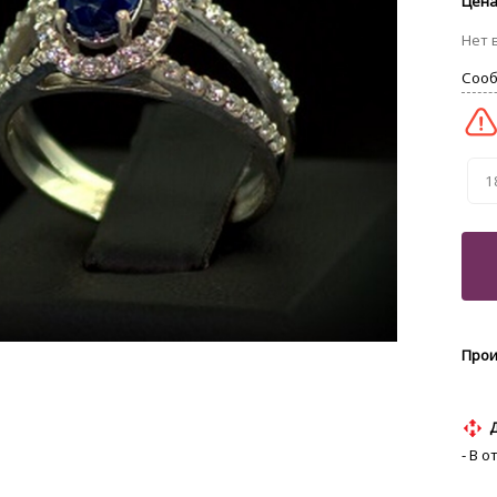
1
- В 