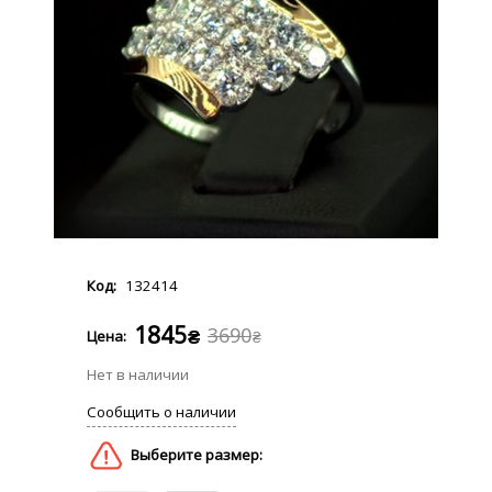
132414
1845
3690
₴
₴