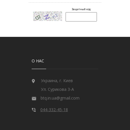
О НАС
Украина, г. Киев
Ул. Сурикова 3-А
btq.in.ua@gmail.com
044-332-45-18