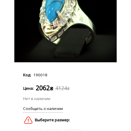
190018
2062
4124
₴
₴