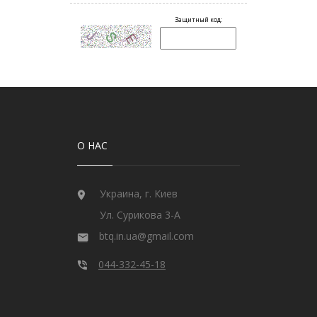
О НАС
Украина, г. Киев
Ул. Сурикова 3-А
btq.in.ua@gmail.com
044-332-45-18