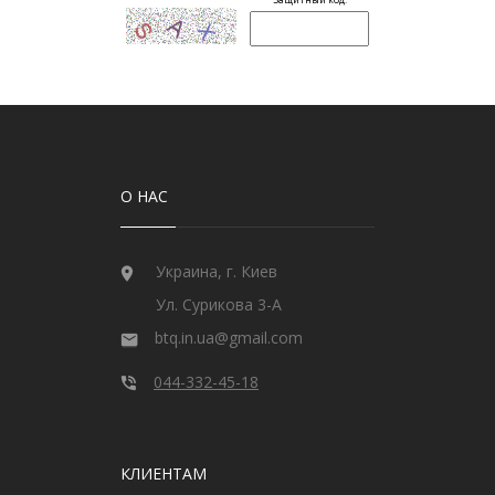
О НАС
Украина, г. Киев
Ул. Сурикова 3-А
btq.in.ua@gmail.com
044-332-45-18
КЛИЕНТАМ