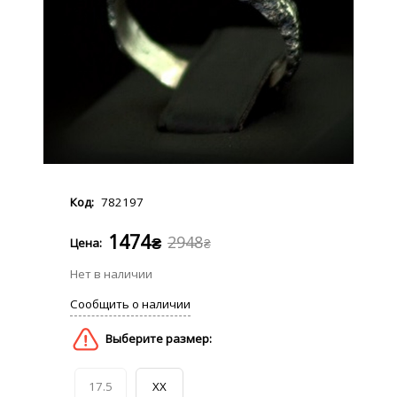
782197
1474
2948
₴
₴
17.5
XX