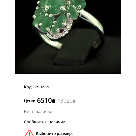
790285
6510
13020
₴
₴