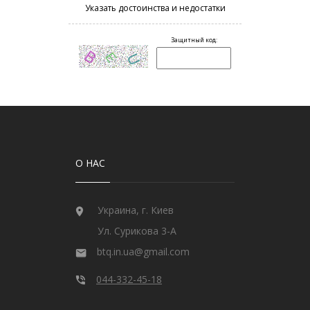
О НАС
Украина, г. Киев
Ул. Сурикова 3-А
btq.in.ua@gmail.com
044-332-45-18