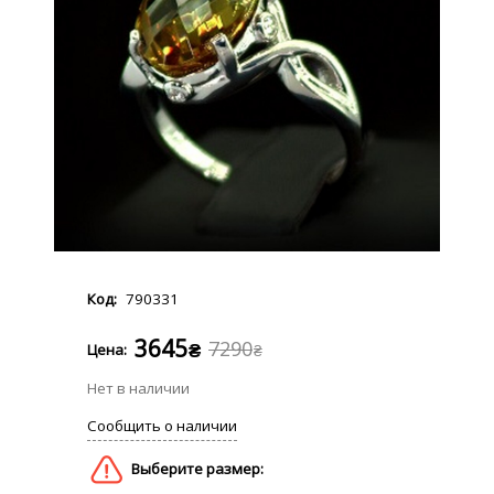
790331
3645
7290
₴
₴