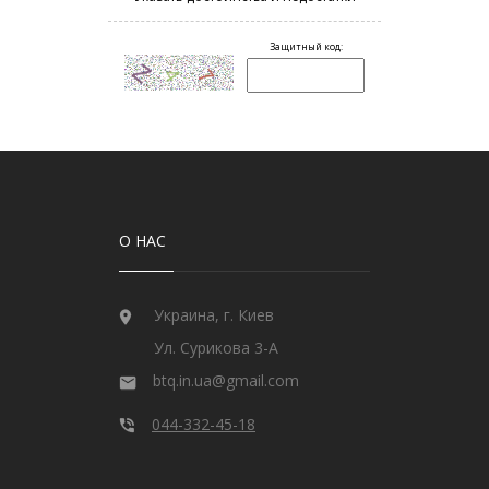
О НАС
Украина, г. Киев
Ул. Сурикова 3-А
btq.in.ua@gmail.com
044-332-45-18