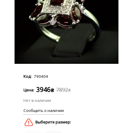
790404
3946
7892
₴
₴