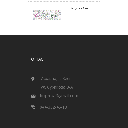
О НАС
Украина, г. Киев
Ул. Сурикова 3-А
btq.in.ua@gmail.com
044-332-45-18