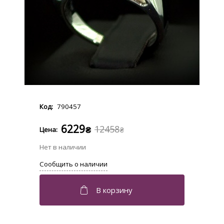
790457
6229
12458
₴
₴