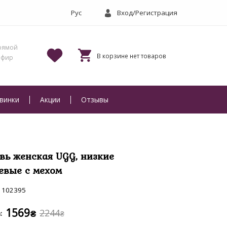
Вход/Регистрация
винки
Акции
Отзывы
вь женская UGG, низкие
евые с мехом
102395
1569
2244
₴
₴