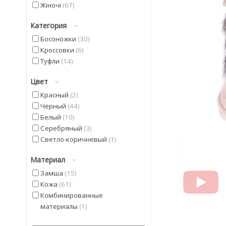
Жіночі
67
Категория
Босоножки
30
Кроссовки
6
Туфли
14
Цвет
Красный
2
Черный
44
Белый
10
Серебряный
3
Светло-коричневый
1
Материал
Замша
15
Кожа
61
Комбинированные
материалы
1