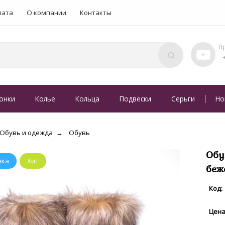
лата
О компании
Контакты
онки
Колье
Кольца
Подвески
Серьги
Но
Обувь и одежда
Обувь
Обу
беж