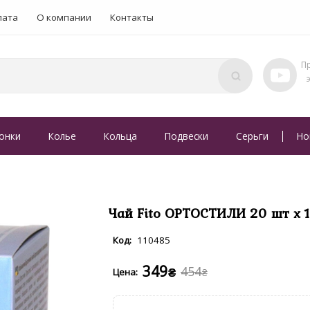
лата
О компании
Контакты
онки
Колье
Кольца
Подвески
Серьги
Но
Чай Fito ОРТОСТИЛИ 20 шт х 1
110485
349
454
₴
₴