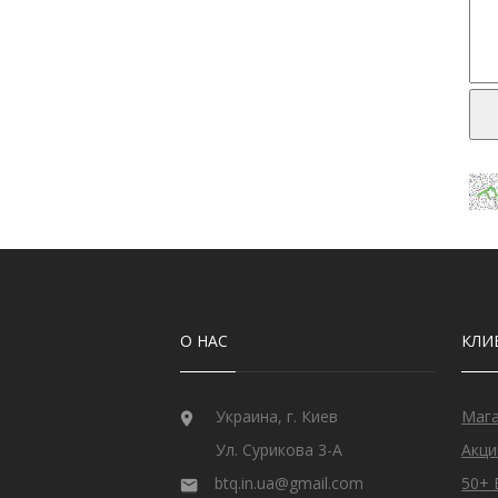
О НАС
КЛИ
Украина, г. Киев
Маг
Ул. Сурикова 3-А
Акци
btq.in.ua@gmail.com
50+ 