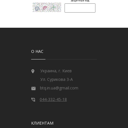
О НАС
Украина, г. Киев
Ул. Сурикова 3-А
btq.in.ua@gmail.com
044-332-45-18
КЛИЕНТАМ