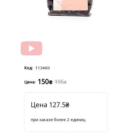
113460
150
195
₴
₴
127.5
₴
2