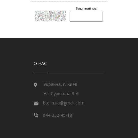
О НАС
Украина, г. Киев
Ул. Сурикова 3-А
btq.in.ua@gmail.com
044-332-45-18