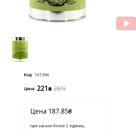
101396
221
287
₴
₴
187.85
₴
2