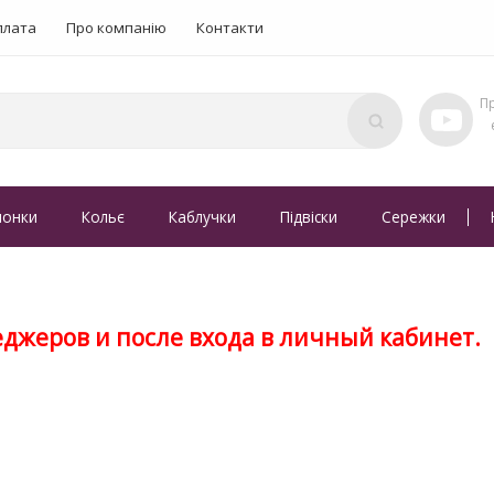
плата
Про компанію
Контакти
понки
Кольє
Каблучки
Підвіски
Сережки
джеров и после входа в личный кабинет.