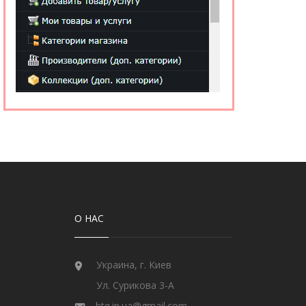
О НАС
Украина, г. Киев
Ул. Сурикова 3-А
btq.in.ua@gmail.com