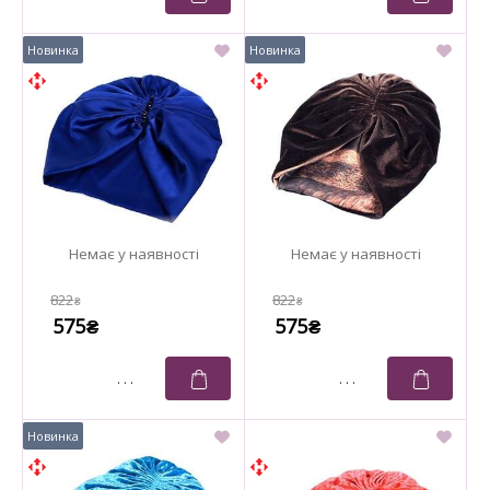
822
822
₴
₴
575
575
₴
₴