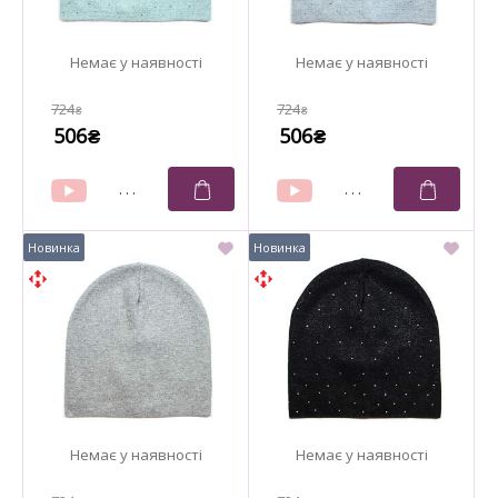
724
724
₴
₴
506
506
₴
₴