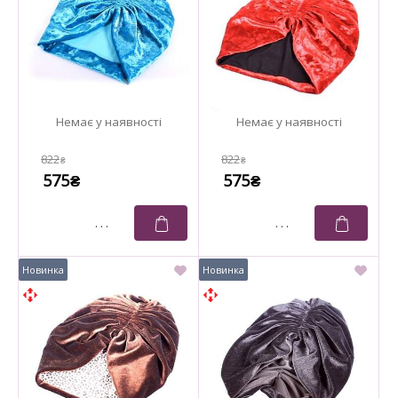
822
822
₴
₴
575
575
₴
₴