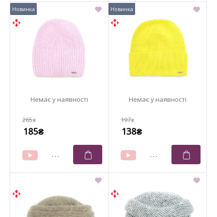
265
197
₴
₴
185
138
₴
₴