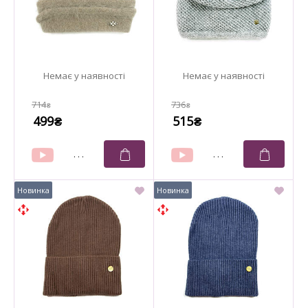
714
736
₴
₴
499
515
₴
₴