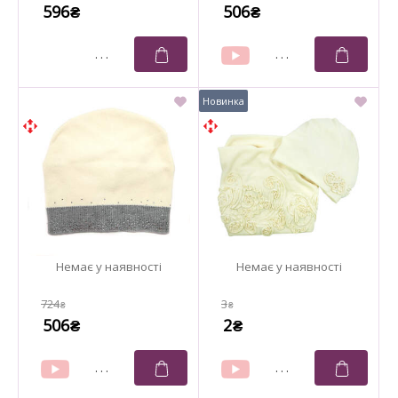
596
506
₴
₴
724
3
₴
₴
506
2
₴
₴