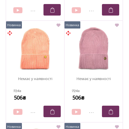
724
724
₴
₴
506
506
₴
₴