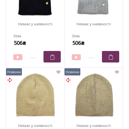
724
724
₴
₴
506
506
₴
₴