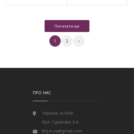
1
2
›
ПРО НАС
Україна, м Київ
Вул. Сурикова 3-А
btq.in.ua@gmail.com