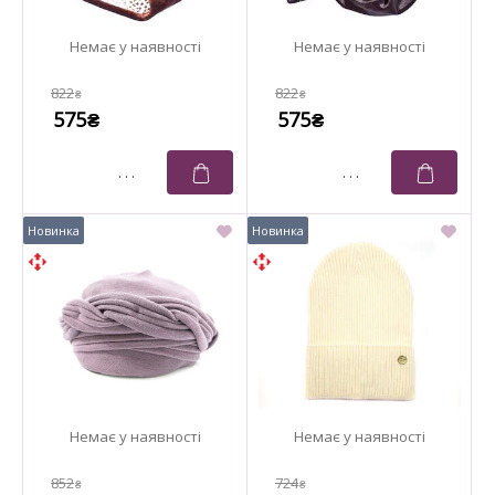
822
822
₴
₴
575
575
₴
₴
852
724
₴
₴