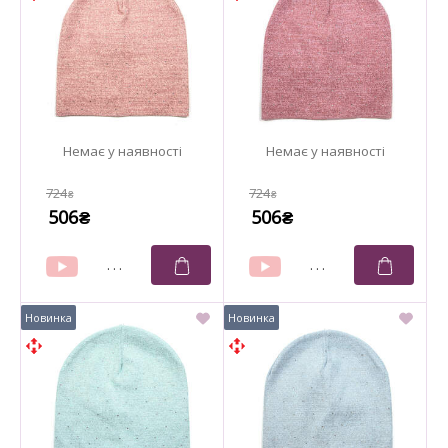
724
724
₴
₴
506
506
₴
₴