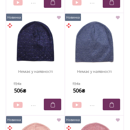
724
724
₴
₴
506
506
₴
₴