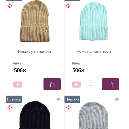
724
724
₴
₴
506
506
₴
₴