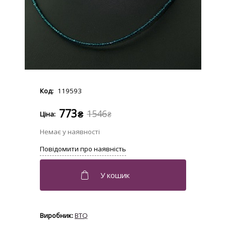
119593
773
1546
₴
₴
BTQ