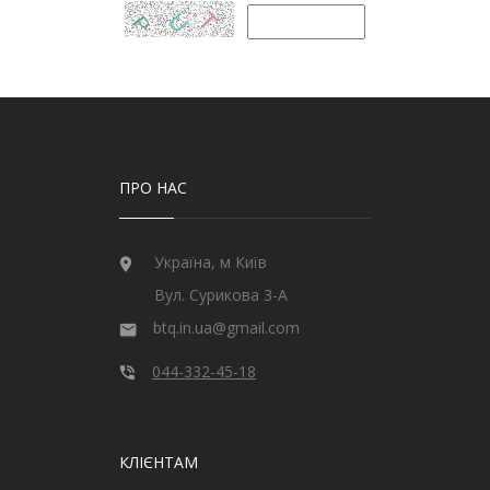
ПРО НАС
Україна, м Київ
Вул. Сурикова 3-А
btq.in.ua@gmail.com
044-332-45-18
КЛІЄНТАМ