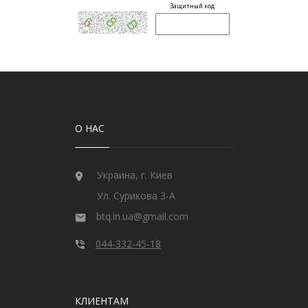
О НАС
Украина, г. Киев
Ул. Сурикова 3-А
btq.in.ua@gmail.com
044-332-45-18
КЛИЕНТАМ