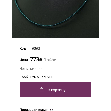
119593
773
1546
₴
₴
BTQ