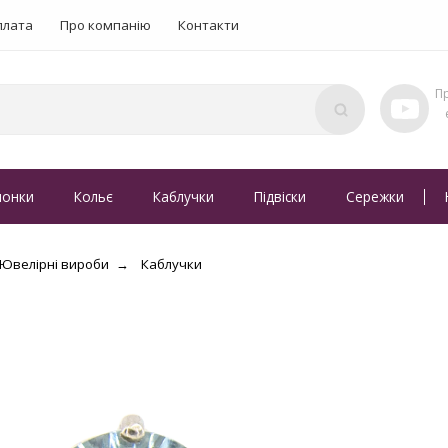
плата
Про компанію
Контакти
понки
Кольє
Каблучки
Підвіски
Сережки
Ювелірні вироби
Каблучки