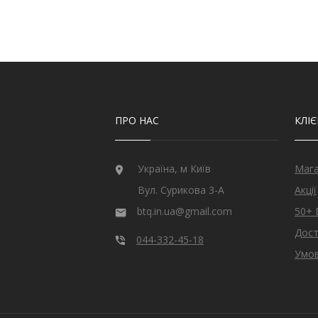
Сапфір мадагаскарський
32
Сапфір індійський
1
Сапфiр зiрчатий
8
Султаніт
31
Сфен норвезький
4
Танзаніт
44
Топаз швейцарський
12
Улексит
4
ПРО НАС
КЛІ
Хризоліт
5
Царит
2
Циркон
282
Україна, м Київ
Маг
Цитрин
18
Вул. Сурикова 3-А
Акції
Шпінель чорна
2
btq.in.ua@gmail.com
50+ 
Дост
044-332-45-18
Умов