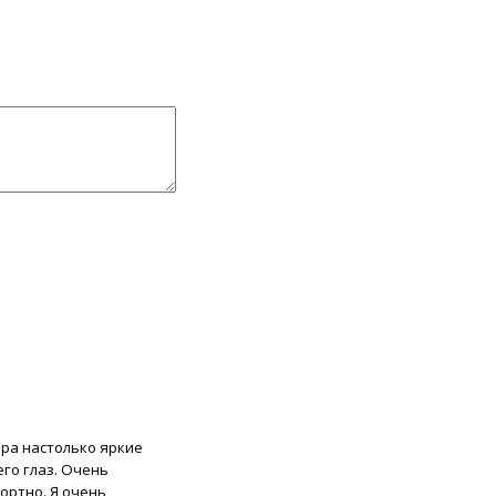
бра настолько яркие
го глаз. Очень
ортно. Я очень