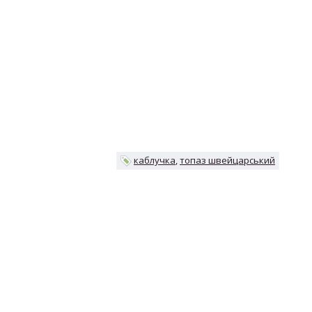
каблучка
топаз швейцарський