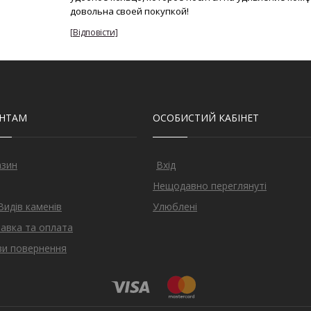
довольна своей покупкой!
ЄНТАМ
ОСОБИСТИЙ КАБІНЕТ
азин
Вхід
Нещодавно переглянуті
Видів каменів
Улюблені
авка та оплата
и повернення