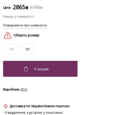
2865
5730
₴
₴
18
XX
BTQ
Доставка по Україні Новою поштою:
- У відділення, кур'єром, у поштомат