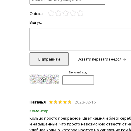
Наталья
2023-02-16
Кольцо просто прекрасное! Цвет камня и блеск сере
и насыщенные, что просто невозможно отвести от не
удобное кольцо, которое носится на удивление комф