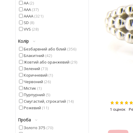
AA
2
AAA
37
AAAA
321
SD
8
VVS
28
Колір
Безбарвний або білий
356
Блакитний
42
Жовтий або оранжевий
29
Зелений
73
Коричневий
1
Червоний
26
Містик
1
Пурпурний
5
Смугастий, строкатий
14
Рожевий
11
1
Синій
5
Проба
Фіолетовий
42
Чорний
20
Золото 375
70