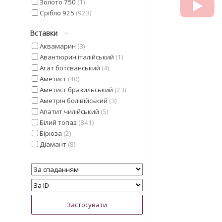
Золото 750
1
Срібло 925
923
Вставки
Аквамарин
3
Авантюрин італійський
1
Агат ботсванський
4
Аметист
40
Аметист бразильський
23
Аметрін болівійський
3
Апатит чилійський
5
Білий топаз
341
Бірюза
2
Діамант
8
Геліодор
9
Гранат мозамбіцкій
11
Діаспор
30
Діопсид альберта
13
Перлина
5
Смарагд
4
Іоліт
13