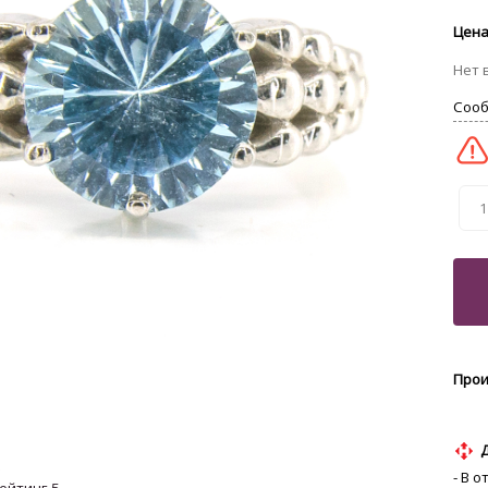
1
- В 