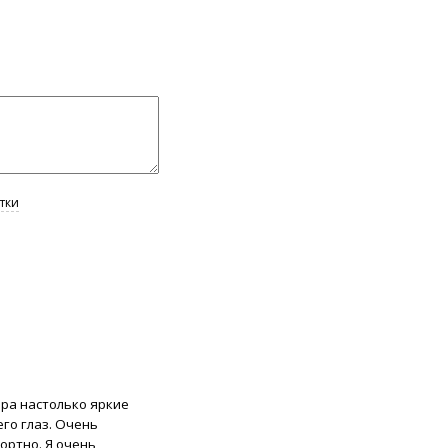
бра настолько яркие
го глаз. Очень
ортно. Я очень