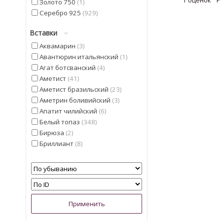
1
Золото 750
1
Серебро 925
929
Вставки
Аквамарин
3
Авантюрин итальянский
1
Агат ботсванский
4
Аметист
41
Аметист бразильский
23
Аметрин боливийский
3
Апатит чилийский
6
Белый топаз
348
Бирюза
2
Бриллиант
8
Гелиодор
9
Гранат мозамбицкий
12
Диаспор
30
Диопсид Альберта
13
Жемчуг
5
Изумруд
4
Иолит
13