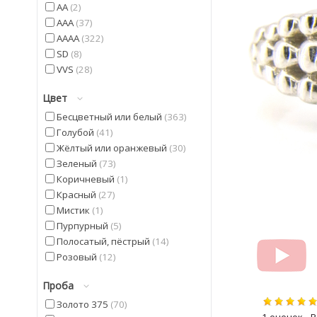
AA
2
AAA
37
AAAA
322
SD
8
VVS
28
Цвет
Бесцветный или белый
363
Голубой
41
Жёлтый или оранжевый
30
Зеленый
73
Коричневый
1
Красный
27
Мистик
1
Пурпурный
5
Полосатый, пёстрый
14
Розовый
12
Синий
5
Проба
Фиолетовый
42
Черный
20
Золото 375
70