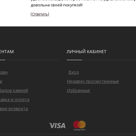
довольна своей покупкой!
ЕНТАМ
ЛИЧНЫЙ КАБИНЕТ
азин
Вход
и
Недавно просмотренные
Видов камней
Избранные
авка и оплата
вия возврата