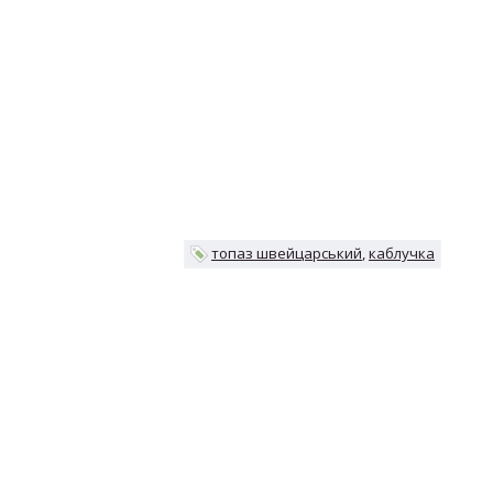
топаз швейцарський
каблучка