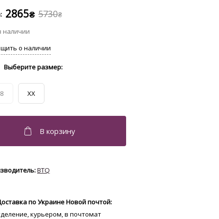
2865
5730
₴
₴
8
XX
BTQ
Доставка по Украине Новой почтой:
отделение, курьером, в почтомат