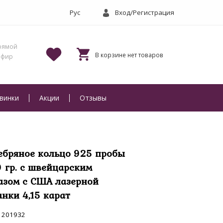
Вход/Регистрация
винки
Акции
Отзывы
ебряное кольцо 925 пробы
9 гр. с швейцарским
азом с США лазерной
анки 4,15 карат
201932