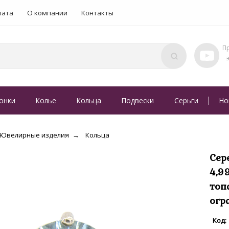
лата
О компании
Контакты
онки
Колье
Кольца
Подвески
Серьги
Но
Ювелирные изделия
Кольца
Сер
4,9
топ
огр