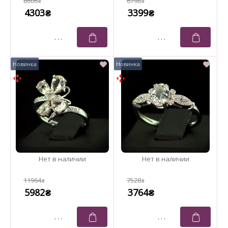
8606
6798
₴
₴
4303
3399
₴
₴
11964
7528
₴
₴
5982
3764
₴
₴