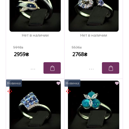
5918
5536
₴
₴
2959
2768
₴
₴