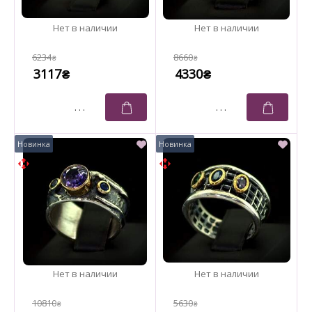
6234
8660
₴
₴
3117
4330
₴
₴
10810
5630
₴
₴