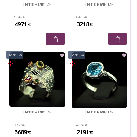
9942
6436
₴
₴
4971
3218
₴
₴
7378
4382
₴
₴
3689
2191
₴
₴