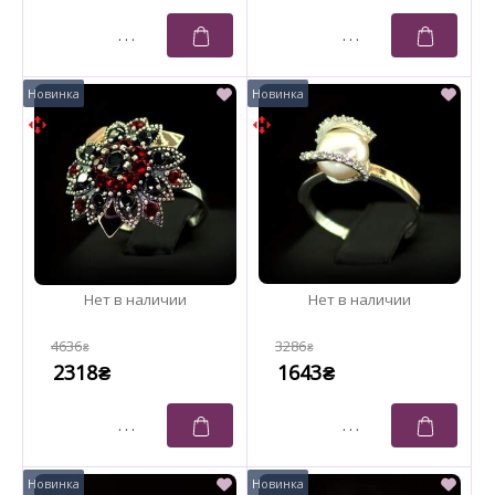
4636
3286
₴
₴
2318
1643
₴
₴