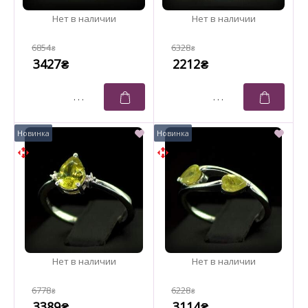
6854
6328
₴
₴
3427
2212
₴
₴
6778
6228
₴
₴
3389
3114
₴
₴