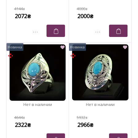
4144
4000
₴
₴
2072
2000
₴
₴
4644
5932
₴
₴
2322
2966
₴
₴