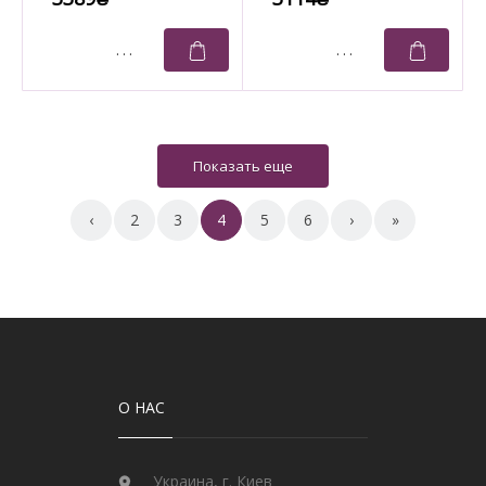
‹
2
3
4
5
6
›
»
О НАС
Украина, г. Киев