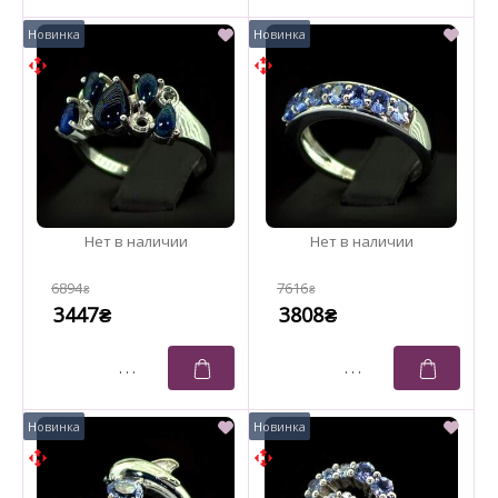
6894
7616
₴
₴
3447
3808
₴
₴