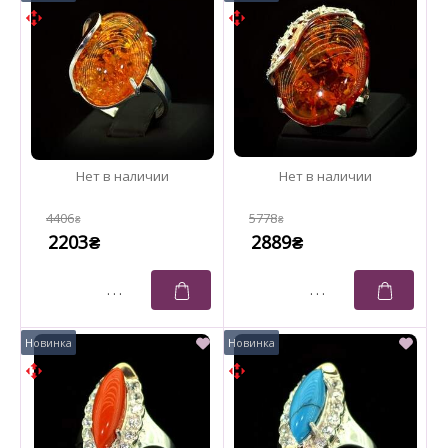
4406
5778
₴
₴
2203
2889
₴
₴