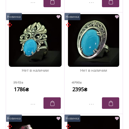
3572
4790
₴
₴
1786
2395
₴
₴