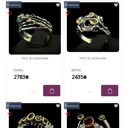
5566
4870
₴
₴
2783
2435
₴
₴