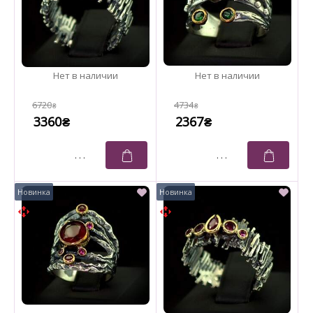
6720
4734
₴
₴
3360
2367
₴
₴