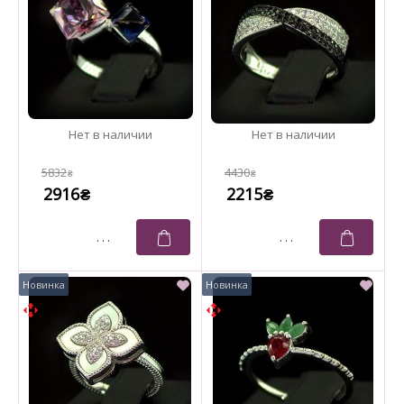
5832
4430
₴
₴
2916
2215
₴
₴