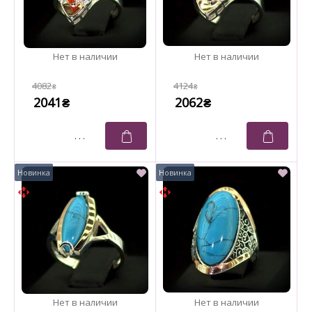
4082
4124
₴
₴
2041
2062
₴
₴