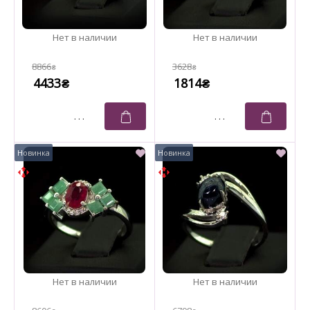
8866
3628
₴
₴
4433
1814
₴
₴