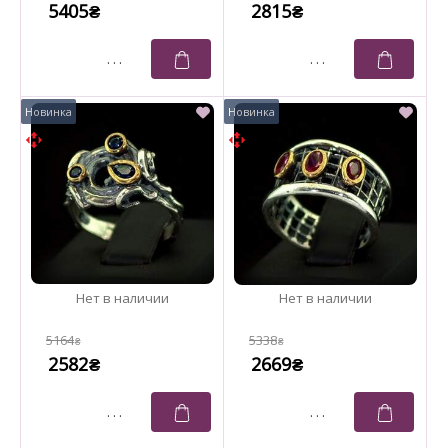
5405
2815
₴
₴
5164
5338
₴
₴
2582
2669
₴
₴