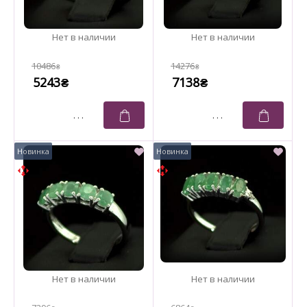
10486
14276
₴
₴
5243
7138
₴
₴