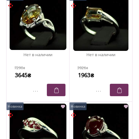
7290
3926
₴
₴
3645
1963
₴
₴