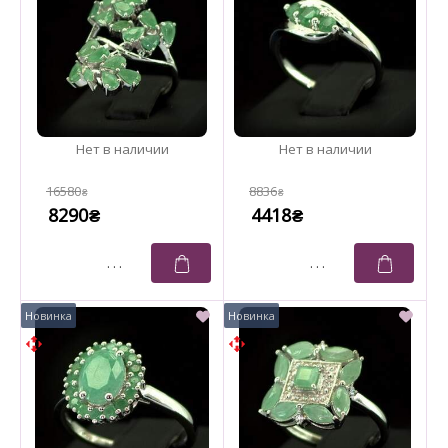
16580
8836
₴
₴
8290
4418
₴
₴