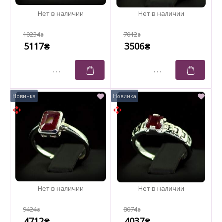
10234
7012
₴
₴
5117
3506
₴
₴
9424
8074
₴
₴
4712
4037
₴
₴