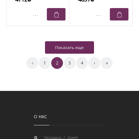
‹
1
2
3
4
›
»
О НАС
Украина, г. Киев