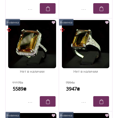
11178
7894
₴
₴
5589
3947
₴
₴