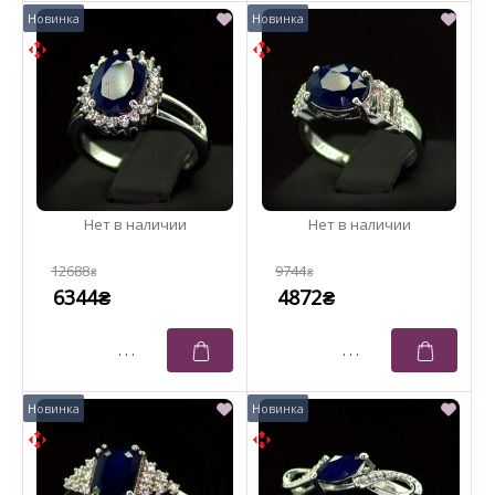
12688
9744
₴
₴
6344
4872
₴
₴