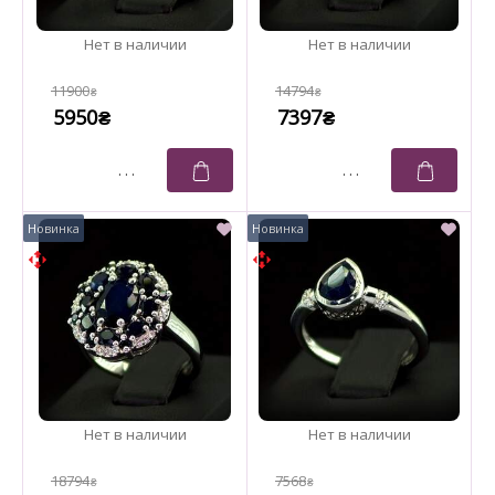
11900
14794
₴
₴
5950
7397
₴
₴
18794
7568
₴
₴