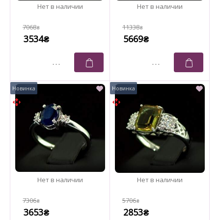
7068
11338
₴
₴
3534
5669
₴
₴
7306
5706
₴
₴
3653
2853
₴
₴