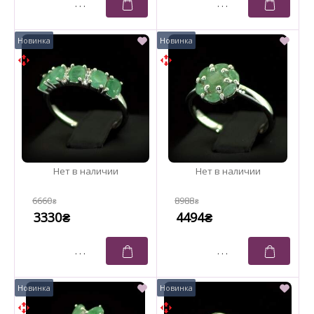
6660
8988
₴
₴
3330
4494
₴
₴