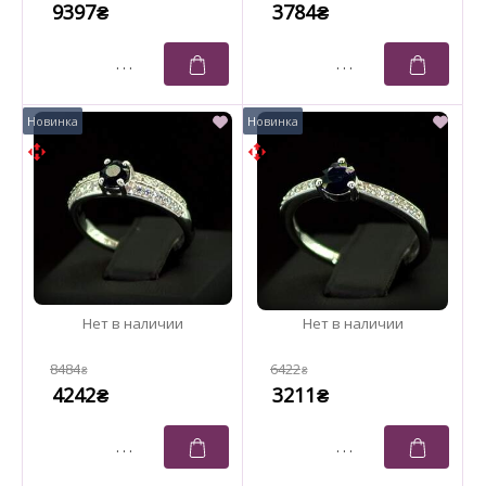
9397
3784
₴
₴
8484
6422
₴
₴
4242
3211
₴
₴