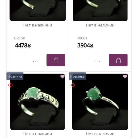
8956
7808
₴
₴
4478
3904
₴
₴