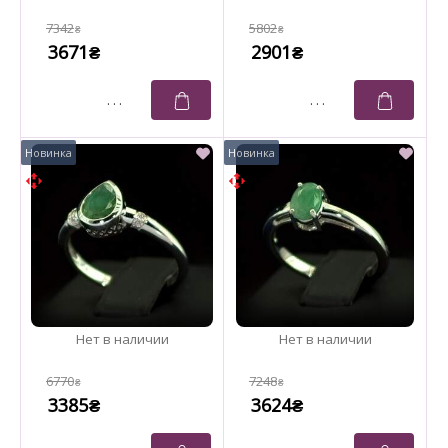
7342
5802
₴
₴
3671
2901
₴
₴
6770
7248
₴
₴
3385
3624
₴
₴