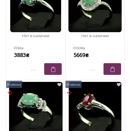
7766
11338
₴
₴
3883
5669
₴
₴