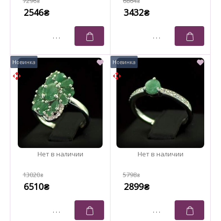
7296
6864
₴
₴
2546
3432
₴
₴
13020
5798
₴
₴
6510
2899
₴
₴