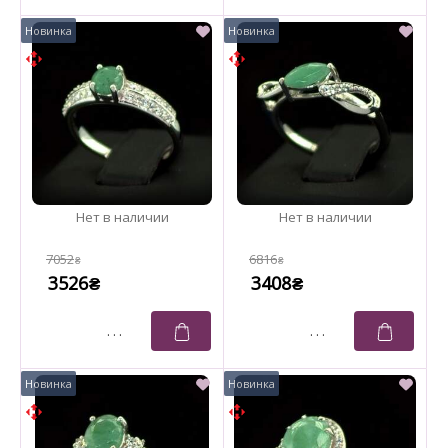
7052
6816
₴
₴
3526
3408
₴
₴