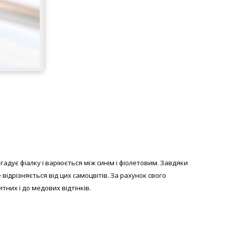
гадує фіалку і варіюється між синім і фіолетовим. Завдяки
відрізняється від цих самоцвітів. За рахунок свого
них і до медових відтінків.