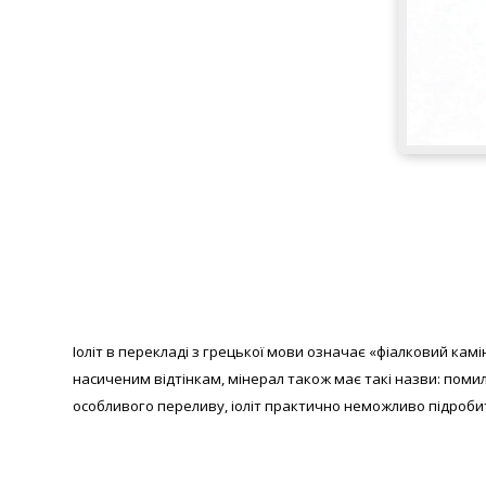
Іоліт в перекладі з грецької мови означає «фіалковий камі
насиченим відтінкам, мінерал також має такі назви: помил
особливого переливу, іоліт практично неможливо підробити