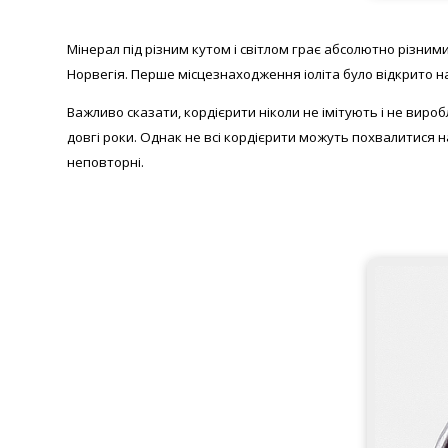
Мінерал під різним кутом і світлом грає абсолютно різни
Норвегія. Перше місцезнаходження іоліта було відкрито на
Важливо сказати, кордієрити ніколи не імітують і не вир
довгі роки. Однак не всі кордієрити можуть похвалитися на
неповторні.