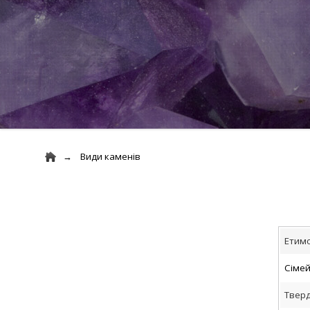
Види каменів
Етимо
Сіме
Тверд