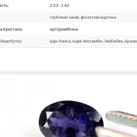
ість
:
2.53 - 2.62
:
глубокий синій, фіолетові відтінки
а Кристала
:
орторомбічна
 Видобутку:
Шрі-Ланка, Індія, Мозамбік, Зімбабве, Брази