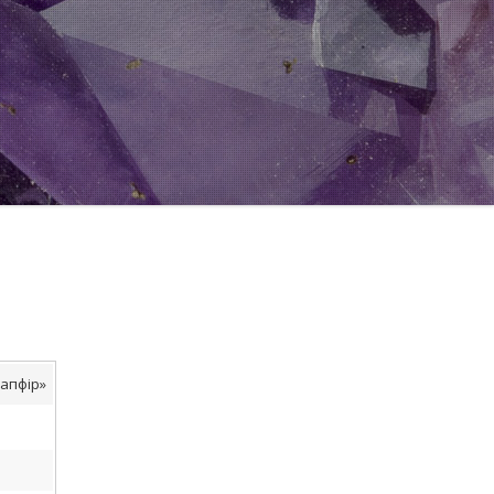
сапфір»