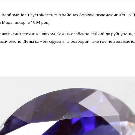
ми фарбами.
Іоліт зустрічається в районах Африки, включаючи Кенію і 
 Мадагаскарі в 1994 році.
обляють синтетичним шляхом. Камінь особливо стійкий до руйнувань,
сиченістю. Деякі камені сіруваті та безбарвні, але і це не заважає 