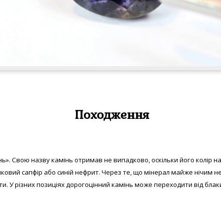
Походження
нь». Свою назву камінь отримав не випадково, оскільки його колір на
ковий сапфір або синій нефрит. Через те, що мінерал майже нічим не 
. У різних позиціях дорогоцінний камінь може переходити від блакит