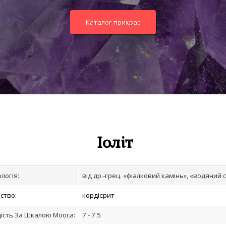
Каталог прикрас
Іоліт
логія
:
від др.-грец. «фіалковий камінь», «водяний 
йство
:
кордієрит
ість За Шкалою Мооса
:
7 - 7.5