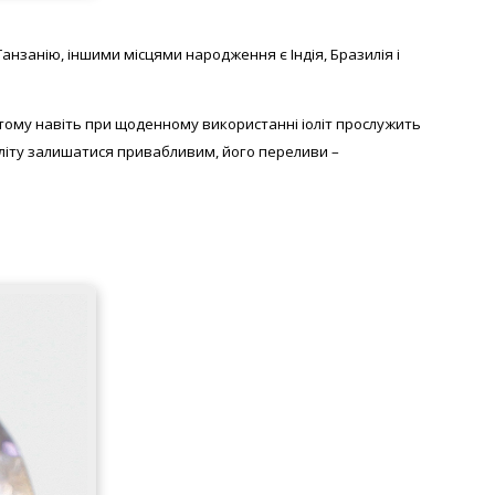
Танзанію, іншими місцями народження є Індія, Бразилія і
 тому навіть при щоденному використанні іоліт прослужить
іоліту залишатися привабливим, його переливи –