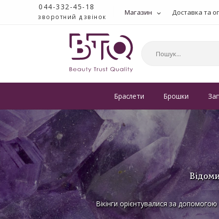
044-332-45-18
Магазин
Доставка та о
зворотний дзвінок
Браслети
Брошки
За
Відоми
Вікінги орієнтувалися за допомогою 