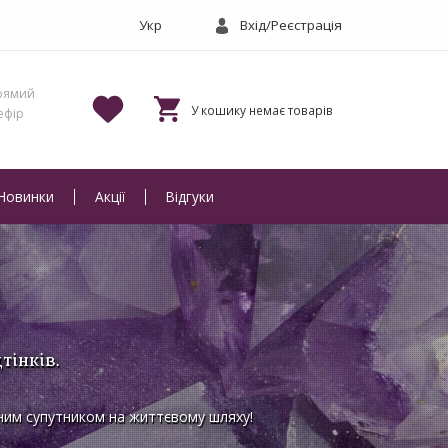
Вхід/Реєстрація
Новинки
Акції
Відгуки
тінків.
ірним супутником на життєвому шляху!