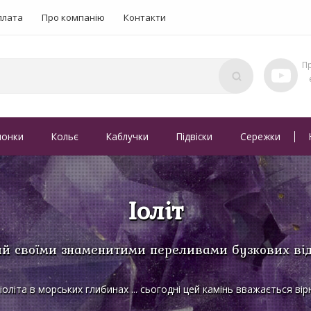
плата
Про компанію
Контакти
понки
Кольє
Каблучки
Підвіски
Сережки
Іоліт
й своїми знаменитими переливами бузкових від
іоліта в морських глибинах ... сьогодні цей камінь вважається в